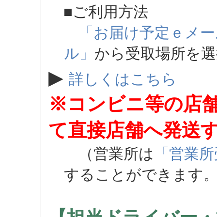
■ご利用方法
「お届け予定ｅメー
ル」
から受取場所を
▶
詳しくはこちら
※コンビニ等の店
て直接店舗へ発送
（営業所は
「営業所
することができます