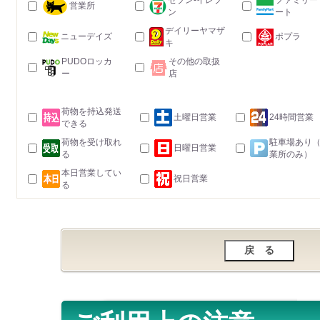
セブン-イレブ
ファミリー
営業所
ン
ート
デイリーヤマザ
ニューデイズ
ポプラ
キ
PUDOロッカ
その他の取扱
ー
店
荷物を持込発送
土曜日営業
24時間営業
できる
荷物を受け取れ
駐車場あり
日曜日営業
る
業所のみ）
本日営業してい
祝日営業
る