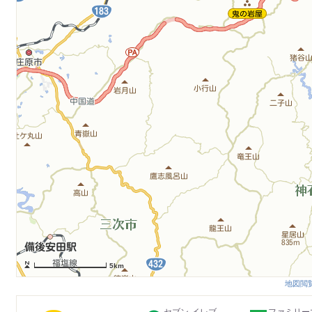
5km
地図閲