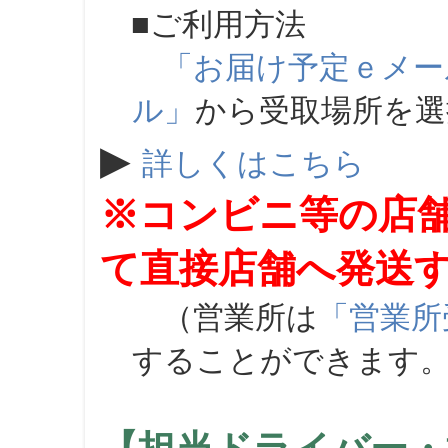
■ご利用方法
「お届け予定ｅメー
ル」
から受取場所を
▶
詳しくはこちら
※コンビニ等の店
て直接店舗へ発送
（営業所は
「営業所
することができます