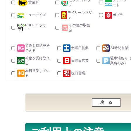
セブン-イレブ
ファミリー
営業所
ン
ート
デイリーヤマザ
ニューデイズ
ポプラ
キ
PUDOロッカ
その他の取扱
ー
店
荷物を持込発送
土曜日営業
24時間営業
できる
荷物を受け取れ
駐車場あり
日曜日営業
る
業所のみ）
本日営業してい
祝日営業
る