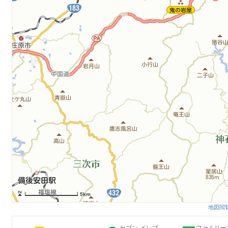
5km
地図閲