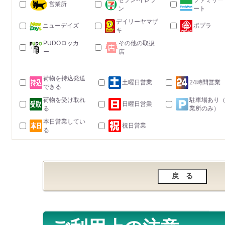
セブン-イレブ
ファミリー
営業所
ン
ート
デイリーヤマザ
ニューデイズ
ポプラ
キ
PUDOロッカ
その他の取扱
ー
店
荷物を持込発送
土曜日営業
24時間営業
できる
荷物を受け取れ
駐車場あり
日曜日営業
る
業所のみ）
本日営業してい
祝日営業
る