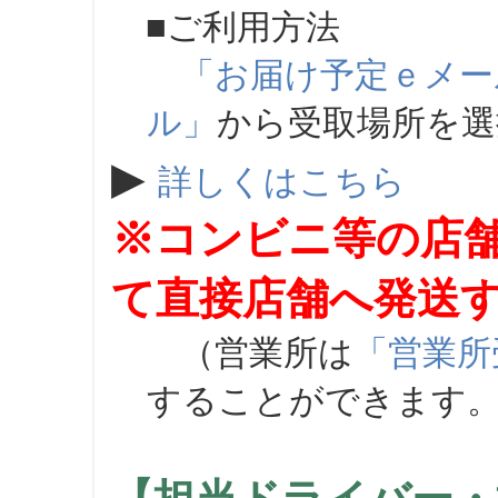
■ご利用方法
「お届け予定ｅメー
ル」
から受取場所を
▶
詳しくはこちら
※コンビニ等の店
て直接店舗へ発送
（営業所は
「営業所
することができます