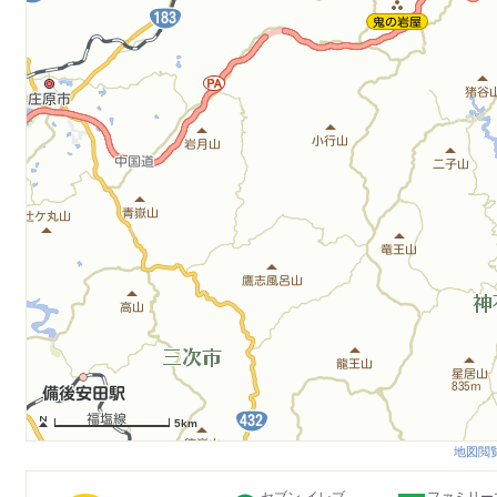
5km
地図閲