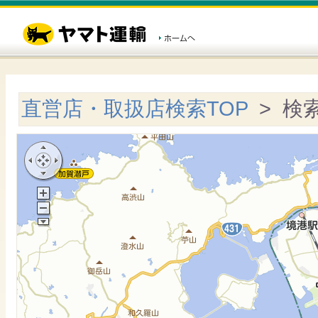
直営店・取扱店検索TOP
> 検