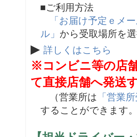
■ご利用方法
「お届け予定ｅメー
ル」
から受取場所を
▶
詳しくはこちら
※コンビニ等の店
て直接店舗へ発送
（営業所は
「営業所
することができます