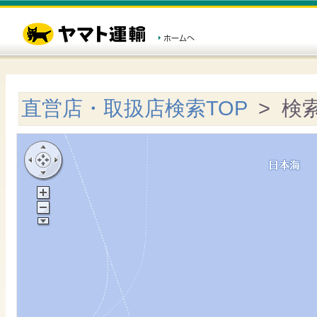
直営店・取扱店検索TOP
> 検