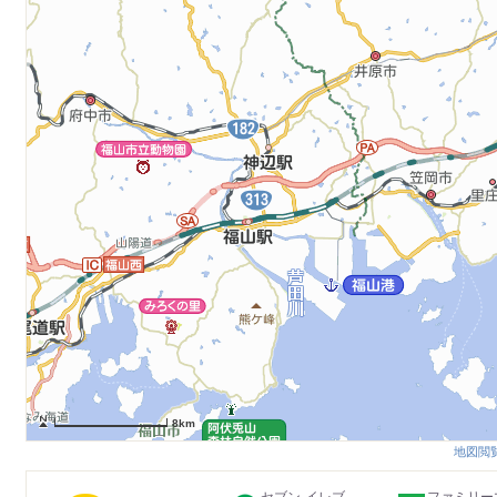
8km
地図閲