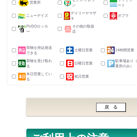
セブン-イレブ
ファミリー
営業所
ン
ート
デイリーヤマザ
ニューデイズ
ポプラ
キ
PUDOロッカ
その他の取扱
ー
店
荷物を持込発送
土曜日営業
24時間営業
できる
荷物を受け取れ
駐車場あり
日曜日営業
る
業所のみ）
本日営業してい
祝日営業
る