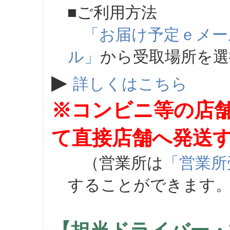
■ご利用方法
「お届け予定ｅメー
ル」
から受取場所を
▶
詳しくはこちら
※コンビニ等の店
て直接店舗へ発送
（営業所は
「営業所
することができます