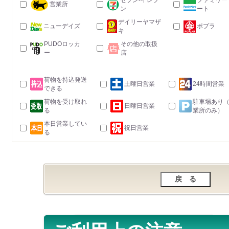
セブン-イレブ
ファミリー
営業所
ン
ート
デイリーヤマザ
ニューデイズ
ポプラ
キ
PUDOロッカ
その他の取扱
ー
店
荷物を持込発送
土曜日営業
24時間営業
できる
荷物を受け取れ
駐車場あり
日曜日営業
る
業所のみ）
本日営業してい
祝日営業
る