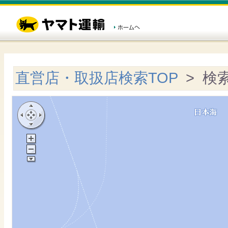
直営店・取扱店検索TOP
> 検