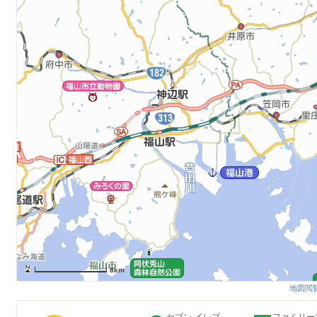
8km
地図閲