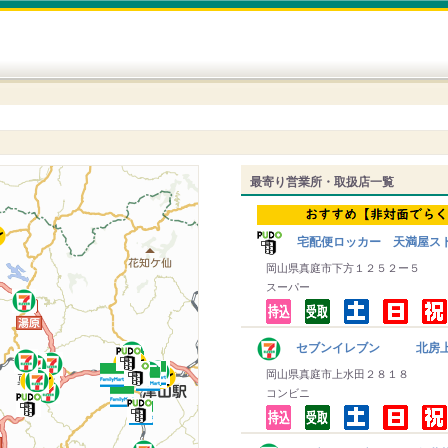
最寄り営業所・取扱店一覧
宅配便ロッカー 天満屋ス
岡山県真庭市下方１２５２ー５
スーパー
セブンイレブン 北房
岡山県真庭市上水田２８１８
コンビニ