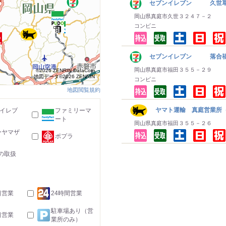
セブンイレブン 久世
岡山県真庭市久世３２４７－２
コンビニ
セブンイレブン 落合
岡山県真庭市福田３５５－２９
©2026 ZENRIN DataCom
地図データ©2026 ZENRIN
コンビニ
地図閲覧規約
ヤマト運輸 真庭営業所（
-イレブ
ファミリーマ
ート
岡山県真庭市福田３５５－２６
ーヤマザ
ポプラ
の取扱
日営業
24時間営業
駐車場あり（営
日営業
業所のみ）