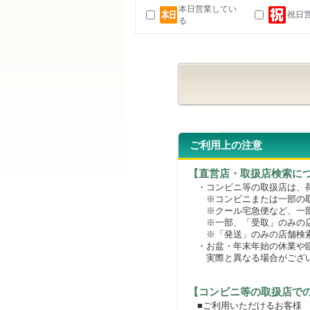
本日営業してい
祝日
る
ご利用上の注意
【直営店・取扱店検索に
・コンビニ等の取扱店は、荷
※コンビニまたは一部の取扱
※クール宅急便など、一部
※一部、「受取」のみの店
※「発送」のみの店舗検索
・お盆・年末年始の休業や臨
実際と異なる場合がござ
【コンビニ等の取扱店で
■ご利用いただけるお客様