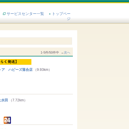
サービスセンター一覧
トップペー
ジ
1-5件/50件中 →
次へ
トア ハピーズ落合店
（9.93km）
上水田
（7.72km）