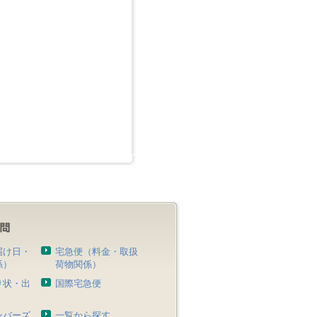
届け日・
宅急便（料金・取扱
係）
荷物関係）
り状・出
国際宅急便
）
ンバーズ
一覧から探す