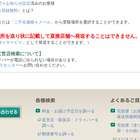
で
ｅお知らせ設定
済みのお客様
（登録無料）
とは？
または
「ご不在連絡ｅメール」
から受取場所を選択することができます。
所を送り状に記載して直接店舗へ発送することはできません。
取りサービス」
として発送することができます。）
直営店検索について】
バーが電話に出られない場合があります。
スセンター
へお問い合わせください。
料金・お届け予定日を調べる
宅急便（お
発送情報関
直営店・取扱店・ドライバーを
宅急便（送
調べる
荷・その他
郵便番号を調べる
クロネコメ