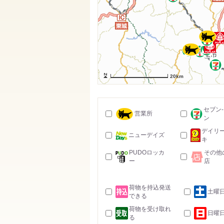
20km
セブン
営業所
ン
デイリ
ニューデイズ
キ
PUDOロッカ
その他
ー
店
荷物を持込発送
土曜
できる
荷物を受け取れ
日曜
る