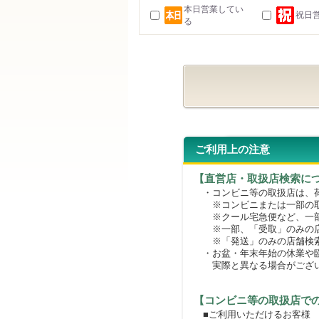
本日営業してい
祝日
る
ご利用上の注意
【直営店・取扱店検索に
・コンビニ等の取扱店は、荷
※コンビニまたは一部の取扱
※クール宅急便など、一部
※一部、「受取」のみの店
※「発送」のみの店舗検索
・お盆・年末年始の休業や臨
実際と異なる場合がござ
【コンビニ等の取扱店で
■ご利用いただけるお客様