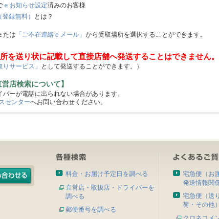
で
ｅお知らせ設定
済みのお客様
（登録無料）
とは？
または
「ご不在連絡ｅメール」
から受取場所を選択することができます。
所を送り状に記載して直接店舗へ発送することはできません。
取りサービス」
として発送することができます。）
直営店検索について】
バーが電話に出られない場合があります。
スセンター
へお問い合わせください。
料金・お届け予定日を調べる
宅急便（お
発送情報関
直営店・取扱店・ドライバーを
宅急便（送
調べる
荷・その他
郵便番号を調べる
クロネコメ