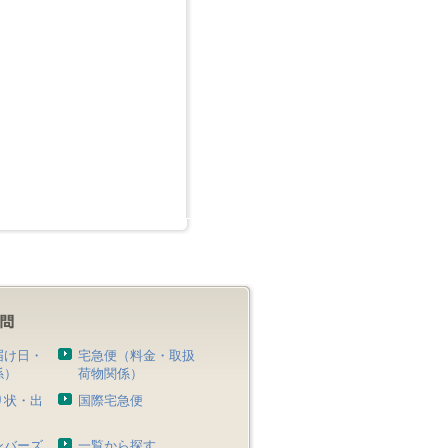
届け日・
宅急便（料金・取扱
係）
荷物関係）
り状・出
国際宅急便
）
ンバーズ
一覧から探す