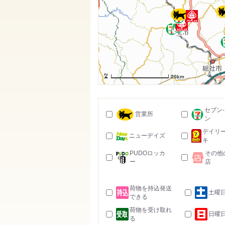
20km
セブン
営業所
ン
デイリ
ニューデイズ
キ
PUDOロッカ
その他
ー
店
荷物を持込発送
土曜
できる
荷物を受け取れ
日曜
る