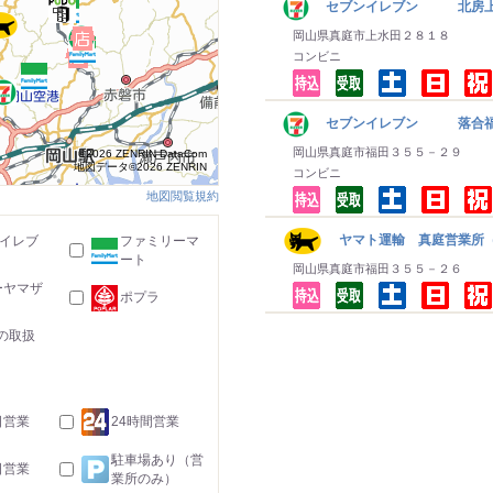
セブンイレブン 北房
岡山県真庭市上水田２８１８
コンビニ
セブンイレブン 落合
岡山県真庭市福田３５５－２９
©2026 ZENRIN DataCom
地図データ©2026 ZENRIN
コンビニ
地図閲覧規約
ヤマト運輸 真庭営業所（
-イレブ
ファミリーマ
ート
岡山県真庭市福田３５５－２６
ーヤマザ
ポプラ
の取扱
日営業
24時間営業
駐車場あり（営
日営業
業所のみ）