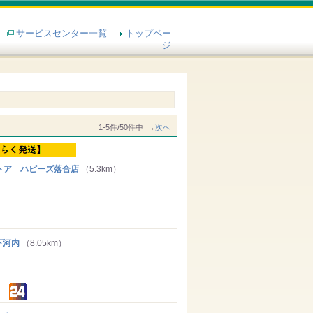
サービスセンター一覧
トップペー
ジ
1-5件/50件中 →
次へ
トア ハピーズ落合店
（5.3km）
下河内
（8.05km）