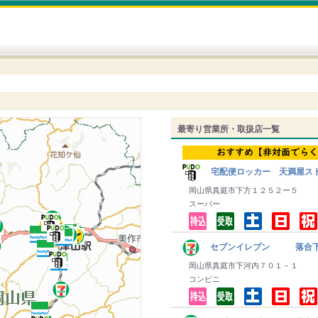
最寄り営業所・取扱店一覧
宅配便ロッカー 天満屋ス
岡山県真庭市下方１２５２ー５
スーパー
セブンイレブン 落合
岡山県真庭市下河内７０１－１
コンビニ