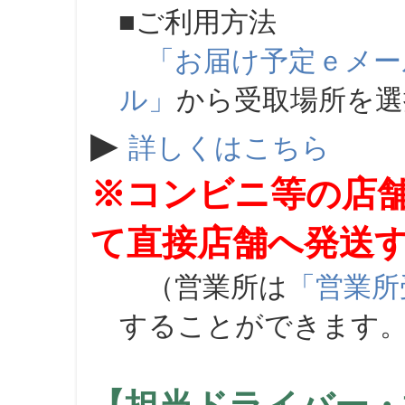
■ご利用方法
「お届け予定ｅメー
ル」
から受取場所を
▶
詳しくはこちら
※コンビニ等の店
て直接店舗へ発送
（営業所は
「営業所
することができます