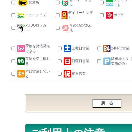
セブン-イレブ
ファミリー
営業所
ン
ート
デイリーヤマザ
ニューデイズ
ポプラ
キ
PUDOロッカ
その他の取扱
ー
店
荷物を持込発送
土曜日営業
24時間営業
できる
荷物を受け取れ
駐車場あり
日曜日営業
る
業所のみ）
本日営業してい
祝日営業
る