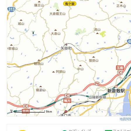
5km
地図閲