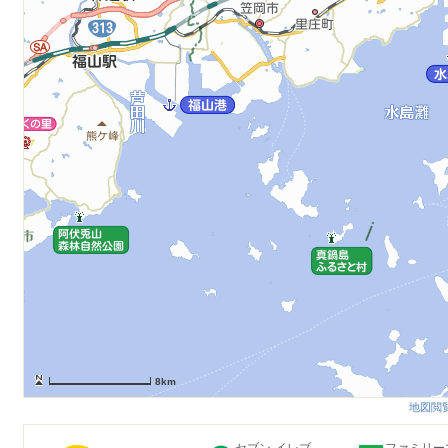
8km
地図閲