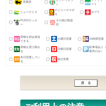
セブン-イレブ
ファミリー
営業所
ン
ート
デイリーヤマザ
ニューデイズ
ポプラ
キ
PUDOロッカ
その他の取扱
ー
店
荷物を持込発送
土曜日営業
24時間営業
できる
荷物を受け取れ
駐車場あり
日曜日営業
る
業所のみ）
本日営業してい
祝日営業
る