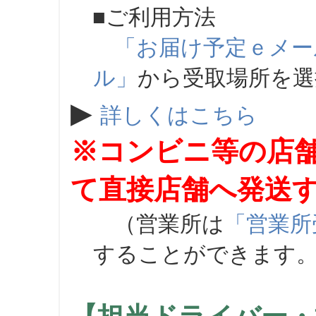
■ご利用方法
「お届け予定ｅメー
ル」
から受取場所を
▶
詳しくはこちら
※コンビニ等の店
て直接店舗へ発送
（営業所は
「営業所
することができます