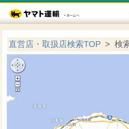
直営店・取扱店検索TOP
> 検