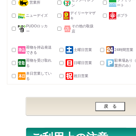
セブン-イレブ
ファミリー
営業所
ン
ート
デイリーヤマザ
ニューデイズ
ポプラ
キ
PUDOロッカ
その他の取扱
ー
店
荷物を持込発送
土曜日営業
24時間営業
できる
荷物を受け取れ
駐車場あり
日曜日営業
る
業所のみ）
本日営業してい
祝日営業
る