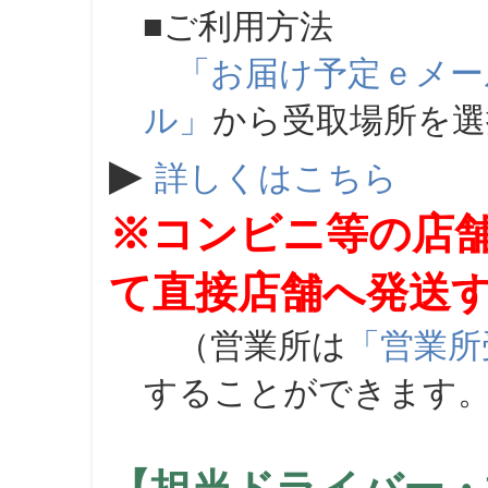
■ご利用方法
「お届け予定ｅメー
ル」
から受取場所を
▶
詳しくはこちら
※コンビニ等の店
て直接店舗へ発送
（営業所は
「営業所
することができます