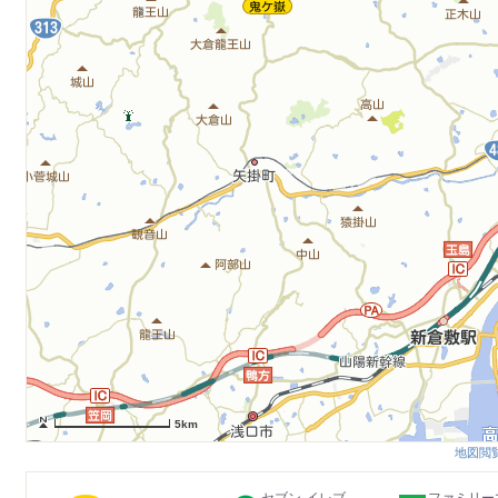
5km
地図閲