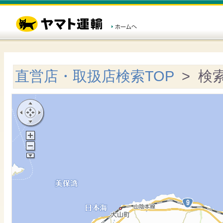
直営店・取扱店検索TOP
> 検