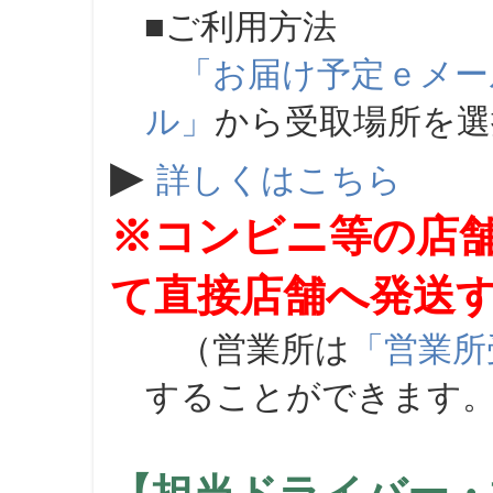
■ご利用方法
「お届け予定ｅメー
ル」
から受取場所を
▶
詳しくはこちら
※コンビニ等の店
て直接店舗へ発送
（営業所は
「営業所
することができます