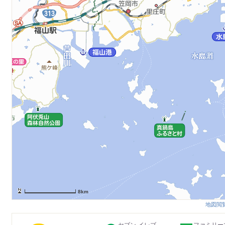
8km
地図閲