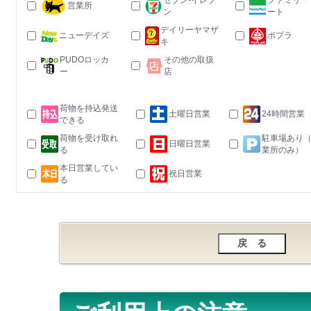
セブン-イレブ
ファミリー
営業所
ン
ート
デイリーヤマザ
ニューデイズ
ポプラ
キ
PUDOロッカ
その他の取扱
ー
店
荷物を持込発送
土曜日営業
24時間営業
できる
荷物を受け取れ
駐車場あり
日曜日営業
る
業所のみ）
本日営業してい
祝日営業
る