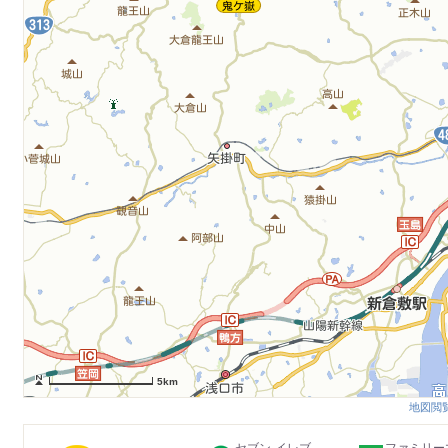
5km
地図閲