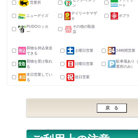
セブン-イレブ
ファミリー
営業所
ン
ート
デイリーヤマザ
ニューデイズ
ポプラ
キ
PUDOロッカ
その他の取扱
ー
店
荷物を持込発送
土曜日営業
24時間営業
できる
荷物を受け取れ
駐車場あり
日曜日営業
る
業所のみ）
本日営業してい
祝日営業
る