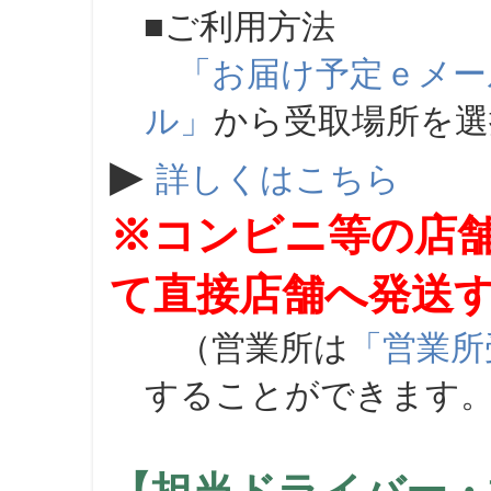
■ご利用方法
「お届け予定ｅメー
ル」
から受取場所を
▶
詳しくはこちら
※コンビニ等の店
て直接店舗へ発送
（営業所は
「営業所
することができます