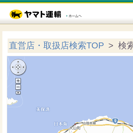
直営店・取扱店検索TOP
> 検