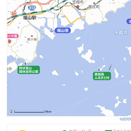
8km
地図閲