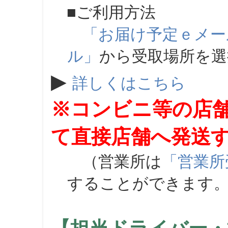
■ご利用方法
「お届け予定ｅメー
ル」
から受取場所を
▶
詳しくはこちら
※コンビニ等の店
て直接店舗へ発送
（営業所は
「営業所
することができます