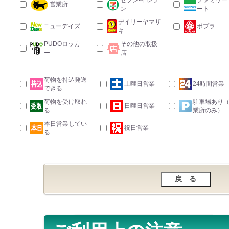
セブン-イレブ
ファミリー
営業所
ン
ート
デイリーヤマザ
ニューデイズ
ポプラ
キ
PUDOロッカ
その他の取扱
ー
店
荷物を持込発送
土曜日営業
24時間営業
できる
荷物を受け取れ
駐車場あり
日曜日営業
る
業所のみ）
本日営業してい
祝日営業
る