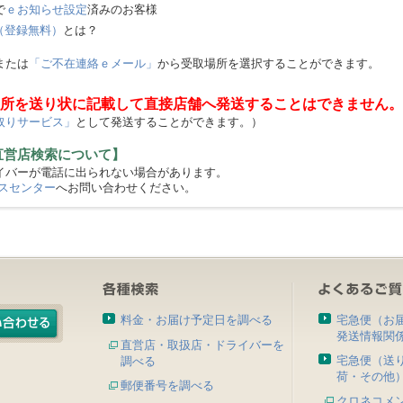
で
ｅお知らせ設定
済みのお客様
（登録無料）
とは？
または
「ご不在連絡ｅメール」
から受取場所を選択することができます。
所を送り状に記載して直接店舗へ発送することはできません。
取りサービス」
として発送することができます。）
直営店検索について】
バーが電話に出られない場合があります。
スセンター
へお問い合わせください。
料金・お届け予定日を調べる
宅急便（お
発送情報関
直営店・取扱店・ドライバーを
宅急便（送
調べる
荷・その他
郵便番号を調べる
クロネコメ