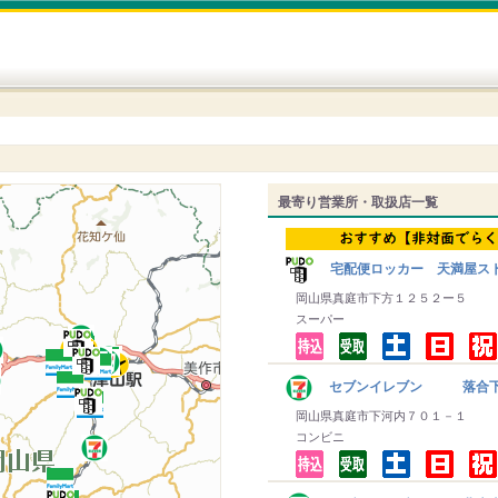
最寄り営業所・取扱店一覧
宅配便ロッカー 天満屋ス
岡山県真庭市下方１２５２ー５
スーパー
セブンイレブン 落合
岡山県真庭市下河内７０１－１
コンビニ