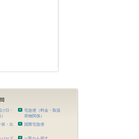
届け日・
宅急便（料金・取扱
係）
荷物関係）
り状・出
国際宅急便
）
ンバーズ
一覧から探す