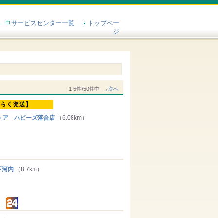
サービスセンター一覧
トップペー
ジ
1-5件/50件中 →
次へ
トア ハピーズ落合店
（6.08km）
下河内
（8.7km）