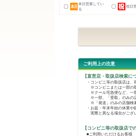
本日営業してい
祝日
る
ご利用上の注意
【直営店・取扱店検索に
・コンビニ等の取扱店は、荷
※コンビニまたは一部の取扱
※クール宅急便など、一部
※一部、「受取」のみの店
※「発送」のみの店舗検索
・お盆・年末年始の休業や臨
実際と異なる場合がござ
【コンビニ等の取扱店で
■ご利用いただけるお客様