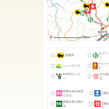
20km
セブン
営業所
ン
デイリ
ニューデイズ
キ
PUDOロッカ
その他
ー
店
荷物を持込発送
土曜
できる
荷物を受け取れ
日曜
る