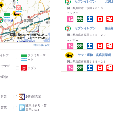
セブンイレブン 北房
岡山県真庭市上水田２８１８
コンビニ
セブンイレブン 落合
岡山県真庭市福田３５５－２９
©2026 ZENRIN DataCom
地図データ©2026 ZENRIN
コンビニ
地図閲覧規約
ヤマト運輸 真庭営業所（
-イレブ
ファミリーマ
ート
岡山県真庭市福田３５５－２６
ーヤマザ
ポプラ
の取扱
日営業
24時間営業
駐車場あり（営
日営業
業所のみ）