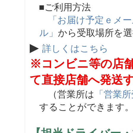
■ご利用方法
「お届け予定ｅメー
ル」
から受取場所を
▶
詳しくはこちら
※コンビニ等の店
て直接店舗へ発送
（営業所は
「営業所
することができます