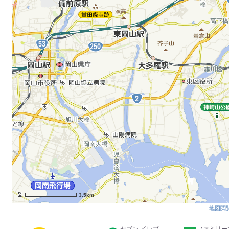
3.5km
地図閲