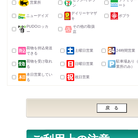
セブン-イレブ
ファミリー
営業所
ン
ート
デイリーヤマザ
ニューデイズ
ポプラ
キ
PUDOロッカ
その他の取扱
ー
店
荷物を持込発送
土曜日営業
24時間営業
できる
荷物を受け取れ
駐車場あり
日曜日営業
る
業所のみ）
本日営業してい
祝日営業
る