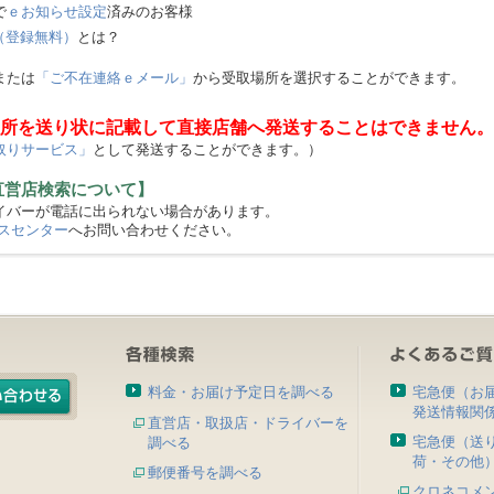
で
ｅお知らせ設定
済みのお客様
（登録無料）
とは？
または
「ご不在連絡ｅメール」
から受取場所を選択することができます。
所を送り状に記載して直接店舗へ発送することはできません。
取りサービス」
として発送することができます。）
直営店検索について】
バーが電話に出られない場合があります。
スセンター
へお問い合わせください。
料金・お届け予定日を調べる
宅急便（お
発送情報関
直営店・取扱店・ドライバーを
宅急便（送
調べる
荷・その他
郵便番号を調べる
クロネコメ