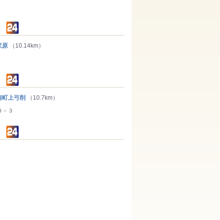
沢原
（10.14km）
町上弓削
（10.7km）
８－３