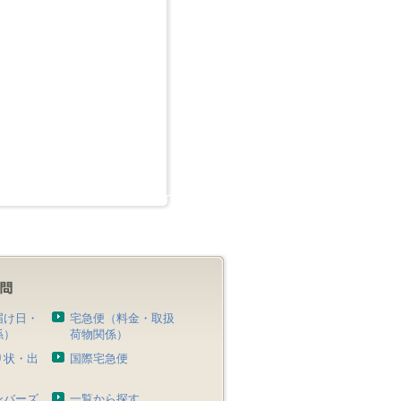
届け日・
宅急便（料金・取扱
係）
荷物関係）
り状・出
国際宅急便
）
ンバーズ
一覧から探す