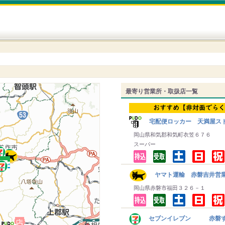
最寄り営業所・取扱店一覧
宅配便ロッカー 天満屋ス
岡山県和気郡和気町衣笠６７６
スーパー
ヤマト運輸 赤磐吉井営
岡山県赤磐市福田３２６－１
セブンイレブン 赤磐