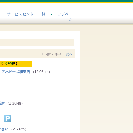
サービスセンター一覧
トップペー
ジ
1-5件/50件中 →
次へ
トアハピーズ和気店
（13.06km）
業所
（1.36km）
すさい
（2.63km）