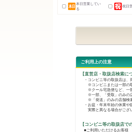
本日営業してい
祝日
る
ご利用上の注意
【直営店・取扱店検索に
・コンビニ等の取扱店は、荷
※コンビニまたは一部の取扱
※クール宅急便など、一部
※一部、「受取」のみの店
※「発送」のみの店舗検索
・お盆・年末年始の休業や臨
実際と異なる場合がござ
【コンビニ等の取扱店で
■ご利用いただけるお客様