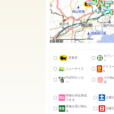
20km
セブン
営業所
ン
デイリ
ニューデイズ
キ
PUDOロッカ
その他
ー
店
荷物を持込発送
土曜
できる
荷物を受け取れ
日曜
る