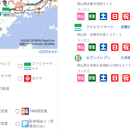
岡山県赤磐市周匝６７６
コンビニ
ファミリーマート 赤磐
岡山県 赤磐市沢原１３０－１
コンビニ
©2026 ZENRIN DataCom
地図データ©2026 ZENRIN
地図閲覧規約
セブンイレブン 久米南
-イレブ
ファミリーマ
岡山県久米郡久米南町上弓削１６７
ート
コンビニ
ーヤマザ
ポプラ
の取扱
日営業
24時間営業
駐車場あり（営
日営業
業所のみ）