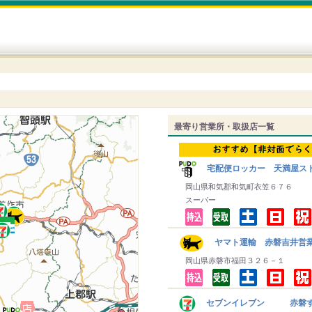
最寄り営業所・取扱店一覧
宅配便ロッカー 天満屋ス
岡山県和気郡和気町衣笠６７６
スーパー
ヤマト運輸 赤磐吉井営
岡山県赤磐市福田３２６－１
セブンイレブン 赤磐