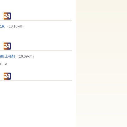
沢原
（10.13km）
町上弓削
（10.69km）
８－３