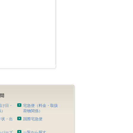
届け日・
宅急便（料金・取扱
係）
荷物関係）
り状・出
国際宅急便
）
ンバーズ
一覧から探す