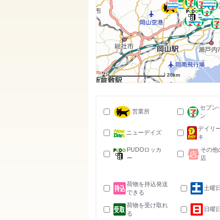
20km
セブン
営業所
ン
デイリ
ニューデイズ
キ
PUDOロッカ
その他
ー
店
荷物を持込発送
土曜
できる
荷物を受け取れ
日曜
る