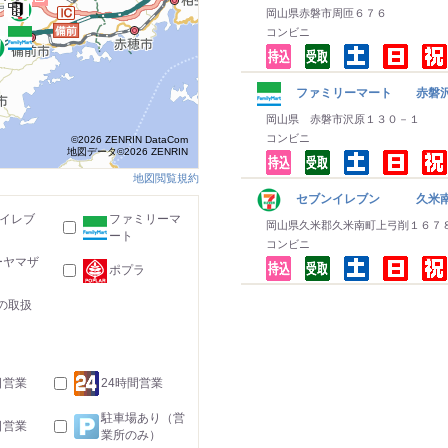
岡山県赤磐市周匝６７６
コンビニ
ファミリーマート 赤磐
岡山県 赤磐市沢原１３０－１
コンビニ
©2026 ZENRIN DataCom
地図データ©2026 ZENRIN
地図閲覧規約
セブンイレブン 久米南
-イレブ
ファミリーマ
岡山県久米郡久米南町上弓削１６７
ート
コンビニ
ーヤマザ
ポプラ
の取扱
日営業
24時間営業
駐車場あり（営
日営業
業所のみ）