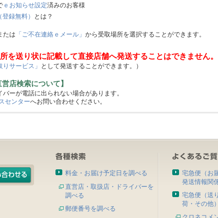
で
ｅお知らせ設定
済みのお客様
（登録無料）
とは？
または
「ご不在連絡ｅメール」
から受取場所を選択することができます。
所を送り状に記載して直接店舗へ発送することはできません。
取りサービス」
として発送することができます。）
直営店検索について】
バーが電話に出られない場合があります。
スセンター
へお問い合わせください。
料金・お届け予定日を調べる
宅急便（お
発送情報関
直営店・取扱店・ドライバーを
宅急便（送
調べる
荷・その他
郵便番号を調べる
クロネコメ