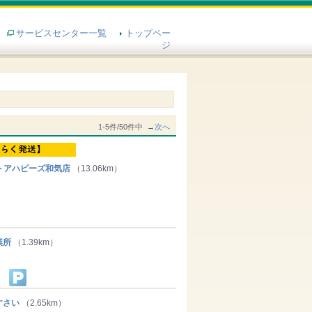
サービスセンター一覧
トップペー
ジ
1-5件/50件中 →
次へ
トアハピーズ和気店
（13.06km）
業所
（1.39km）
すさい
（2.65km）