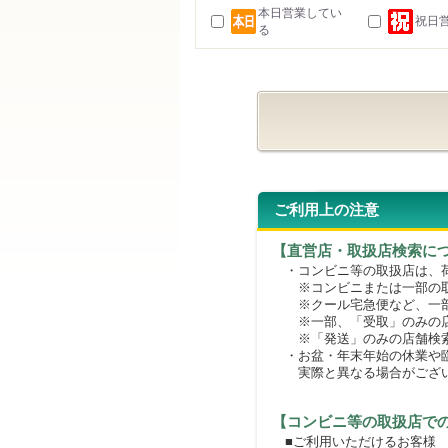
本日営業してい
祝日
る
ご利用上の注意
【直営店・取扱店検索に
・コンビニ等の取扱店は、荷
※コンビニまたは一部の取扱
※クール宅急便など、一部
※一部、「受取」のみの店
※「発送」のみの店舗検索
・お盆・年末年始の休業や臨
実際と異なる場合がござ
【コンビニ等の取扱店で
■ご利用いただけるお客様