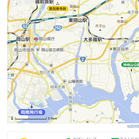
3.5km
地図閲