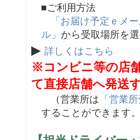
■ご利用方法
「お届け予定ｅメー
ル」
から受取場所を
▶
詳しくはこちら
※コンビニ等の店
て直接店舗へ発送
（営業所は
「営業所
することができます