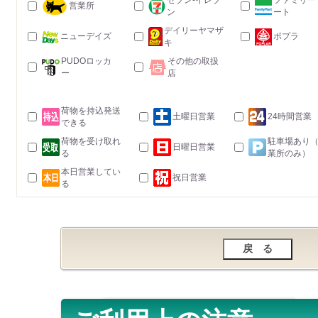
セブン-イレブ
ファミリー
営業所
ン
ート
デイリーヤマザ
ニューデイズ
ポプラ
キ
PUDOロッカ
その他の取扱
ー
店
荷物を持込発送
土曜日営業
24時間営業
できる
荷物を受け取れ
駐車場あり
日曜日営業
る
業所のみ）
本日営業してい
祝日営業
る