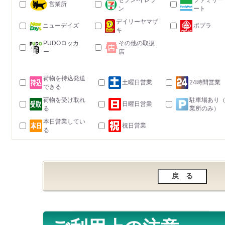
セブン-イレブ
ファミリー
営業所
ン
ート
デイリーヤマザ
ニューデイズ
ポプラ
キ
PUDOロッカ
その他の取扱
ー
店
荷物を持込発送
土曜日営業
24時間営業
できる
荷物を受け取れ
駐車場あり
日曜日営業
る
業所のみ）
本日営業してい
祝日営業
る