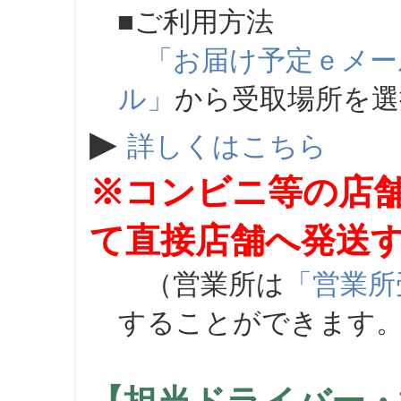
■ご利用方法
「お届け予定ｅメー
ル」
から受取場所を
▶
詳しくはこちら
※コンビニ等の店
て直接店舗へ発送
（営業所は
「営業所
することができます