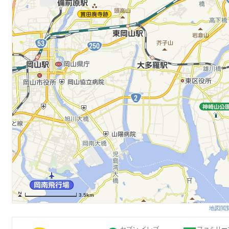
3.5km
地図閲