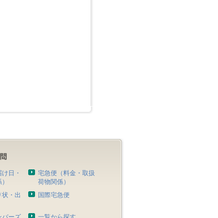
届け日・
宅急便（料金・取扱
係）
荷物関係）
り状・出
国際宅急便
）
ンバーズ
一覧から探す