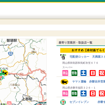
最寄り営業所・取扱店一覧
宅配便ロッカー 天満屋ス
岡山県和気郡和気町衣笠６７６
スーパー
ヤマト運輸 赤磐吉井営
岡山県赤磐市福田３２６－１
セブンイレブン 赤磐