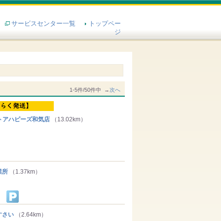
サービスセンター一覧
トップペー
ジ
1-5件/50件中 →
次へ
トアハピーズ和気店
（13.02km）
業所
（1.37km）
すさい
（2.64km）