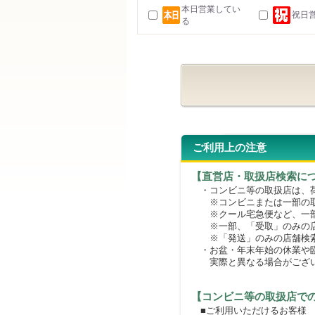
本日営業してい
祝日
る
ご利用上の注意
【直営店・取扱店検索に
・コンビニ等の取扱店は、荷
※コンビニまたは一部の取扱
※クール宅急便など、一部
※一部、「受取」のみの店
※「発送」のみの店舗検索
・お盆・年末年始の休業や臨
実際と異なる場合がござ
【コンビニ等の取扱店で
■ご利用いただけるお客様