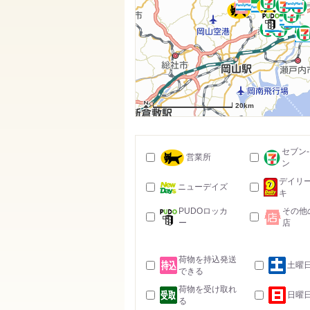
20km
セブン
営業所
ン
デイリ
ニューデイズ
キ
PUDOロッカ
その他
ー
店
荷物を持込発送
土曜
できる
荷物を受け取れ
日曜
る