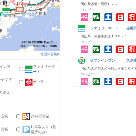
岡山県赤磐市周匝６７６
コンビニ
ファミリーマート 赤磐
岡山県 赤磐市沢原１３０－１
コンビニ
©2026 ZENRIN DataCom
地図データ©2026 ZENRIN
地図閲覧規約
セブンイレブン 久米南
-イレブ
ファミリーマ
岡山県久米郡久米南町上弓削１６７
ート
コンビニ
ーヤマザ
ポプラ
の取扱
日営業
24時間営業
駐車場あり（営
日営業
業所のみ）