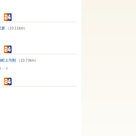
沢原
（10.11km）
町上弓削
（10.73km）
８－３