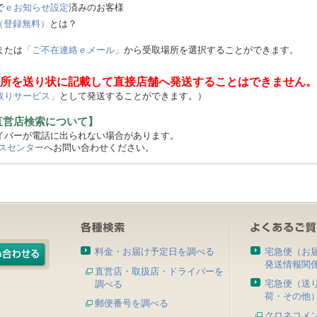
で
ｅお知らせ設定
済みのお客様
（登録無料）
とは？
または
「ご不在連絡ｅメール」
から受取場所を選択することができます。
所を送り状に記載して直接店舗へ発送することはできません。
取りサービス」
として発送することができます。）
直営店検索について】
バーが電話に出られない場合があります。
スセンター
へお問い合わせください。
料金・お届け予定日を調べる
宅急便（お
発送情報関
直営店・取扱店・ドライバーを
宅急便（送
調べる
荷・その他
郵便番号を調べる
クロネコメ