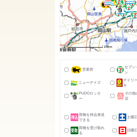
20km
セブン
営業所
ン
デイリ
ニューデイズ
キ
PUDOロッカ
その他
ー
店
荷物を持込発送
土曜
できる
荷物を受け取れ
日曜
る