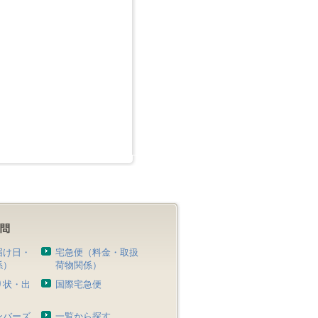
届け日・
宅急便（料金・取扱
係）
荷物関係）
り状・出
国際宅急便
）
ンバーズ
一覧から探す