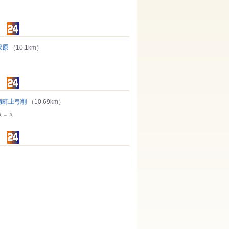
沢原
（10.1km）
町上弓削
（10.69km）
８－３