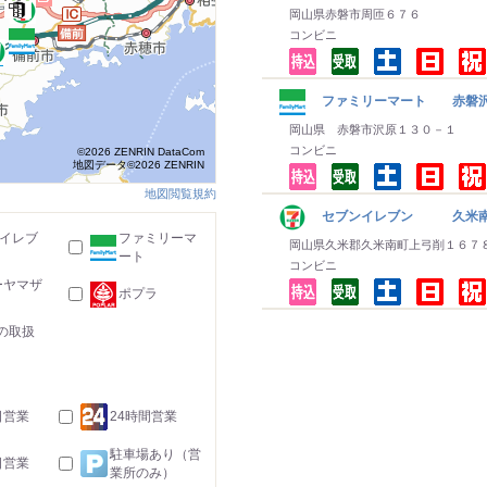
岡山県赤磐市周匝６７６
コンビニ
ファミリーマート 赤磐
岡山県 赤磐市沢原１３０－１
コンビニ
©2026 ZENRIN DataCom
地図データ©2026 ZENRIN
地図閲覧規約
セブンイレブン 久米南
-イレブ
ファミリーマ
岡山県久米郡久米南町上弓削１６７
ート
コンビニ
ーヤマザ
ポプラ
の取扱
日営業
24時間営業
駐車場あり（営
日営業
業所のみ）