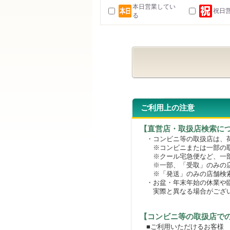
本日営業してい
祝日
る
ご利用上の注意
【直営店・取扱店検索に
・コンビニ等の取扱店は、荷
※コンビニまたは一部の取扱
※クール宅急便など、一部
※一部、「受取」のみの店
※「発送」のみの店舗検索
・お盆・年末年始の休業や臨
実際と異なる場合がござ
【コンビニ等の取扱店で
■ご利用いただけるお客様