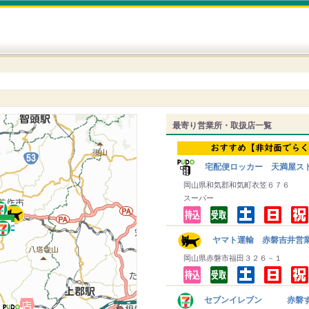
最寄り営業所・取扱店一覧
宅配便ロッカー 天満屋ス
岡山県和気郡和気町衣笠６７６
スーパー
ヤマト運輸 赤磐吉井営
岡山県赤磐市福田３２６－１
セブンイレブン 赤磐