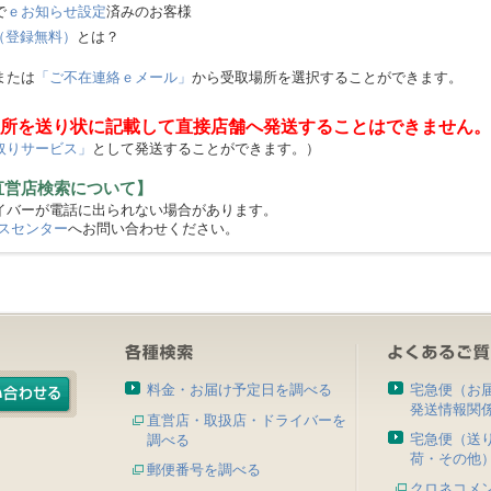
で
ｅお知らせ設定
済みのお客様
（登録無料）
とは？
または
「ご不在連絡ｅメール」
から受取場所を選択することができます。
所を送り状に記載して直接店舗へ発送することはできません。
取りサービス」
として発送することができます。）
直営店検索について】
バーが電話に出られない場合があります。
スセンター
へお問い合わせください。
料金・お届け予定日を調べる
宅急便（お
発送情報関
直営店・取扱店・ドライバーを
宅急便（送
調べる
荷・その他
郵便番号を調べる
クロネコメ