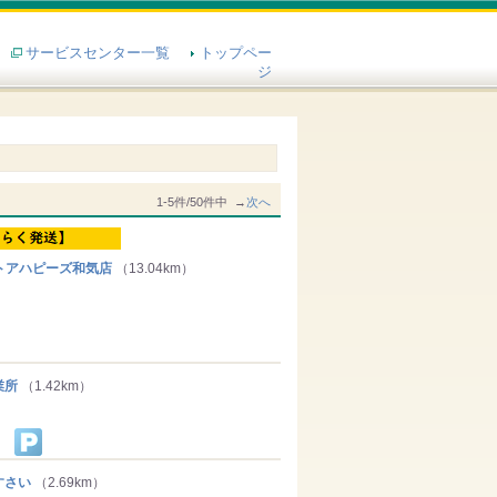
サービスセンター一覧
トップペー
ジ
1-5件/50件中 →
次へ
トアハピーズ和気店
（13.04km）
業所
（1.42km）
すさい
（2.69km）