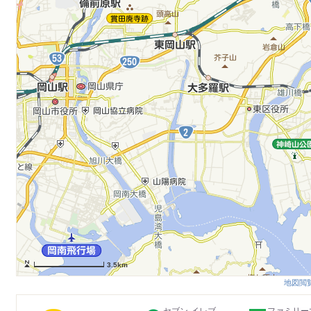
3.5km
地図閲