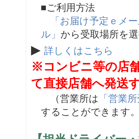
■ご利用方法
「お届け予定ｅメー
ル」
から受取場所を
▶
詳しくはこちら
※コンビニ等の店
て直接店舗へ発送
（営業所は
「営業所
することができます