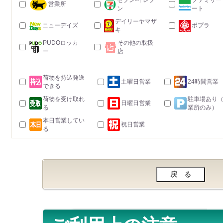
セブン-イレブ
ファミリー
営業所
ン
ート
デイリーヤマザ
ニューデイズ
ポプラ
キ
PUDOロッカ
その他の取扱
ー
店
荷物を持込発送
土曜日営業
24時間営業
できる
荷物を受け取れ
駐車場あり
日曜日営業
る
業所のみ）
本日営業してい
祝日営業
る