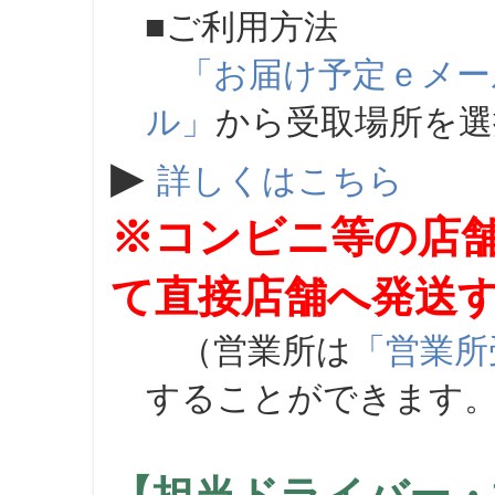
■ご利用方法
「お届け予定ｅメー
ル」
から受取場所を
▶
詳しくはこちら
※コンビニ等の店
て直接店舗へ発送
（営業所は
「営業所
することができます