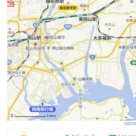
3.5km
地図閲