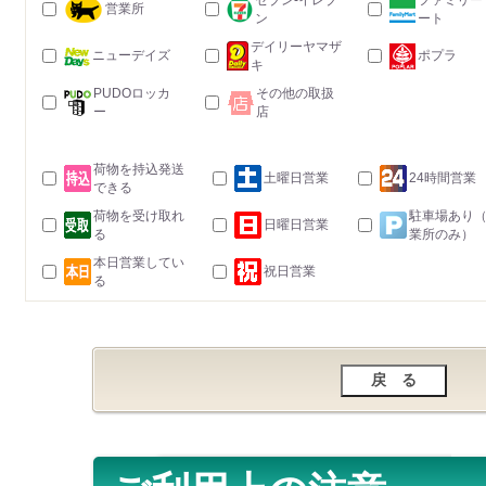
セブン-イレブ
ファミリー
営業所
ン
ート
デイリーヤマザ
ニューデイズ
ポプラ
キ
PUDOロッカ
その他の取扱
ー
店
荷物を持込発送
土曜日営業
24時間営業
できる
荷物を受け取れ
駐車場あり
日曜日営業
る
業所のみ）
本日営業してい
祝日営業
る