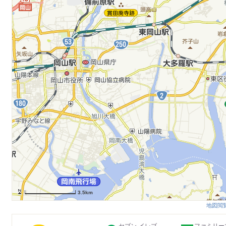
3.5km
地図閲