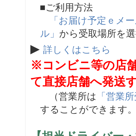
■ご利用方法
「お届け予定ｅメー
ル」
から受取場所を
▶
詳しくはこちら
※コンビニ等の店
て直接店舗へ発送
（営業所は
「営業所
することができます