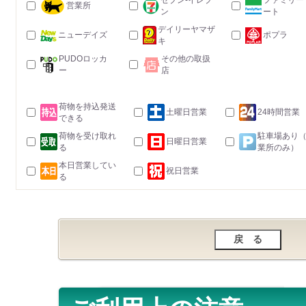
セブン-イレブ
ファミリー
営業所
ン
ート
デイリーヤマザ
ニューデイズ
ポプラ
キ
PUDOロッカ
その他の取扱
ー
店
荷物を持込発送
土曜日営業
24時間営業
できる
荷物を受け取れ
駐車場あり
日曜日営業
る
業所のみ）
本日営業してい
祝日営業
る