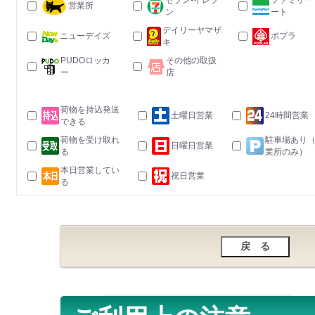
セブン-イレブ
ファミリー
営業所
ン
ート
デイリーヤマザ
ニューデイズ
ポプラ
キ
PUDOロッカ
その他の取扱
ー
店
荷物を持込発送
土曜日営業
24時間営業
できる
荷物を受け取れ
駐車場あり
日曜日営業
る
業所のみ）
本日営業してい
祝日営業
る