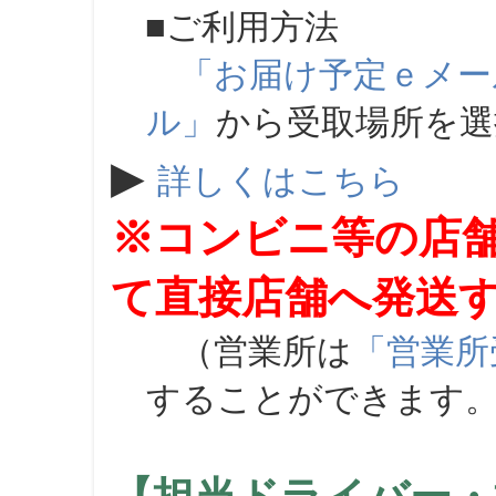
■ご利用方法
「お届け予定ｅメー
ル」
から受取場所を
▶
詳しくはこちら
※コンビニ等の店
て直接店舗へ発送
（営業所は
「営業所
することができます