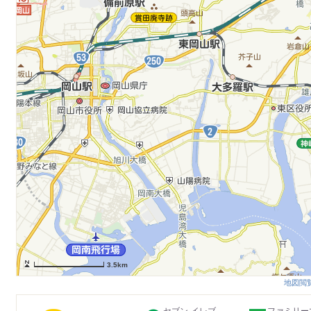
3.5km
地図閲