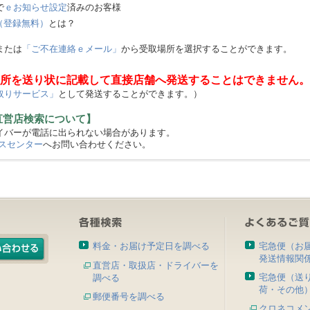
で
ｅお知らせ設定
済みのお客様
（登録無料）
とは？
または
「ご不在連絡ｅメール」
から受取場所を選択することができます。
所を送り状に記載して直接店舗へ発送することはできません。
取りサービス」
として発送することができます。）
直営店検索について】
バーが電話に出られない場合があります。
スセンター
へお問い合わせください。
料金・お届け予定日を調べる
宅急便（お
発送情報関
直営店・取扱店・ドライバーを
宅急便（送
調べる
荷・その他
郵便番号を調べる
クロネコメ