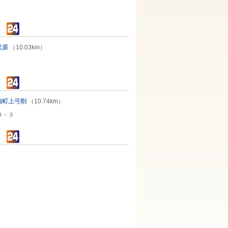
沢原
（10.03km）
町上弓削
（10.74km）
８－３