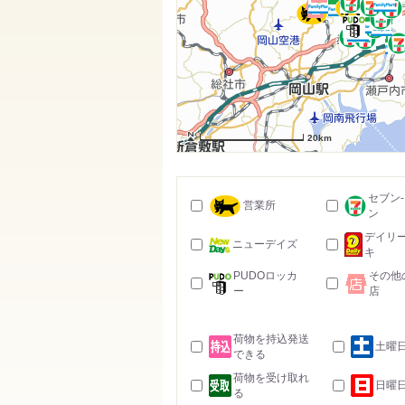
20km
セブン
営業所
ン
デイリ
ニューデイズ
キ
PUDOロッカ
その他
ー
店
荷物を持込発送
土曜
できる
荷物を受け取れ
日曜
る