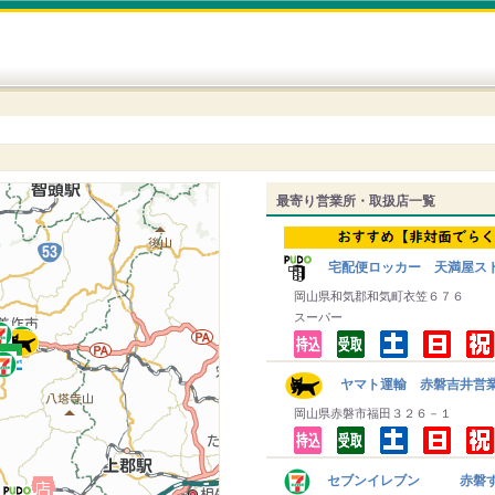
最寄り営業所・取扱店一覧
宅配便ロッカー 天満屋ス
岡山県和気郡和気町衣笠６７６
スーパー
ヤマト運輸 赤磐吉井営
岡山県赤磐市福田３２６－１
セブンイレブン 赤磐