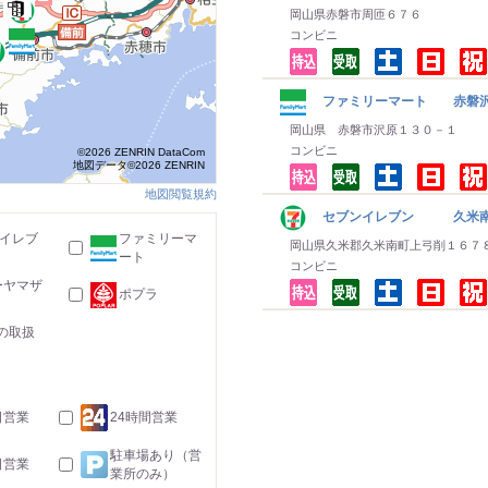
岡山県赤磐市周匝６７６
コンビニ
ファミリーマート 赤磐
岡山県 赤磐市沢原１３０－１
コンビニ
©2026 ZENRIN DataCom
地図データ©2026 ZENRIN
地図閲覧規約
セブンイレブン 久米南
-イレブ
ファミリーマ
岡山県久米郡久米南町上弓削１６７
ート
コンビニ
ーヤマザ
ポプラ
の取扱
日営業
24時間営業
駐車場あり（営
日営業
業所のみ）