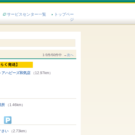
サービスセンター一覧
トップペー
ジ
1-5件/50件中 →
次へ
トアハピーズ和気店
（12.97km）
業所
（1.46km）
すさい
（2.73km）