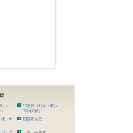
届け日・
宅急便（料金・取扱
係）
荷物関係）
り状・出
国際宅急便
）
ンバーズ
一覧から探す