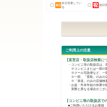
本日営業してい
祝日
る
ご利用上の注意
【直営店・取扱店検索に
・コンビニ等の取扱店は、荷
※コンビニまたは一部の取扱
※クール宅急便など、一部
※一部、「受取」のみの店
※「発送」のみの店舗検索
・お盆・年末年始の休業や臨
実際と異なる場合がござ
【コンビニ等の取扱店で
■ご利用いただけるお客様