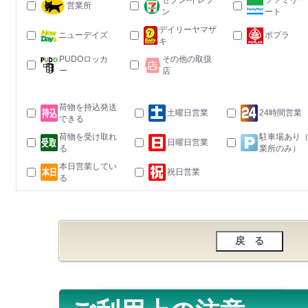
セブン-イレブ
ファミリー
営業所
ン
ート
デイリーヤマザ
ニューデイズ
ポプラ
キ
PUDOロッカ
その他の取扱
ー
店
荷物を持込発送
土曜日営業
24時間営業
できる
荷物を受け取れ
駐車場あり
日曜日営業
る
業所のみ）
本日営業してい
祝日営業
る