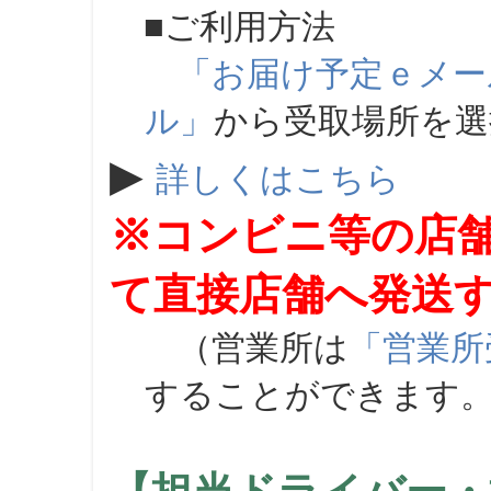
■ご利用方法
「お届け予定ｅメー
ル」
から受取場所を
▶
詳しくはこちら
※コンビニ等の店
て直接店舗へ発送
（営業所は
「営業所
することができます