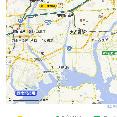
3.5km
地図閲