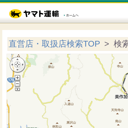
直営店・取扱店検索TOP
> 検