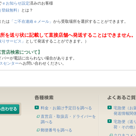
で
ｅお知らせ設定
済みのお客様
（登録無料）
とは？
または
「ご不在連絡ｅメール」
から受取場所を選択することができます。
所を送り状に記載して直接店舗へ発送することはできません。
取りサービス」
として発送することができます。）
直営店検索について】
バーが電話に出られない場合があります。
スセンター
へお問い合わせください。
料金・お届け予定日を調べる
宅急便（お
発送情報関
直営店・取扱店・ドライバーを
宅急便（送
調べる
荷・その他
郵便番号を調べる
クロネコメ