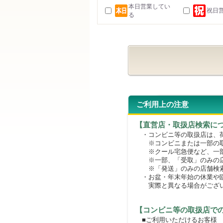
本日営業してい
祝日
る
ご利用上の注意
【直営店・取扱店検索に
・コンビニ等の取扱店は、荷
※コンビニまたは一部の取扱
※クール宅急便など、一部
※一部、「受取」のみの店
※「発送」のみの店舗検索
・お盆・年末年始の休業や臨
実際と異なる場合がござ
【コンビニ等の取扱店で
■ご利用いただけるお客様