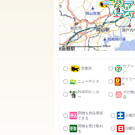
20km
セブン
営業所
ン
デイリ
ニューデイズ
キ
PUDOロッカ
その他
ー
店
荷物を持込発送
土曜
できる
荷物を受け取れ
日曜
る