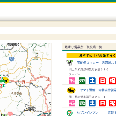
最寄り営業所・取扱店一覧
宅配便ロッカー 天満屋ス
岡山県和気郡和気町衣笠６７６
スーパー
ヤマト運輸 赤磐吉井営
岡山県赤磐市福田３２６－１
セブンイレブン 赤磐