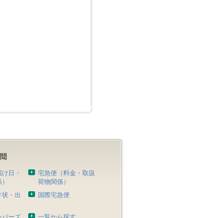
届け日・
宅急便（料金・取扱
係）
荷物関係）
り状・出
国際宅急便
）
ンバーズ
一覧から探す