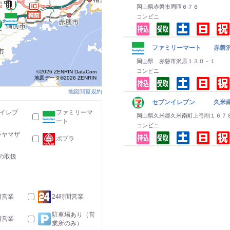
岡山県赤磐市周匝６７６
コンビニ
ファミリーマート 赤磐
岡山県 赤磐市沢原１３０－１
コンビニ
©2026 ZENRIN DataCom
地図データ©2026 ZENRIN
地図閲覧規約
セブンイレブン 久米南
-イレブ
ファミリーマ
岡山県久米郡久米南町上弓削１６７
ート
コンビニ
ーヤマザ
ポプラ
の取扱
日営業
24時間営業
駐車場あり（営
日営業
業所のみ）