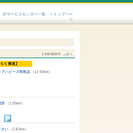
サービスセンター一覧
トップペー
ジ
1-5件/50件中 →
次へ
トアハピーズ和気店
（12.93km）
業所
（1.55km）
すさい
（2.82km）