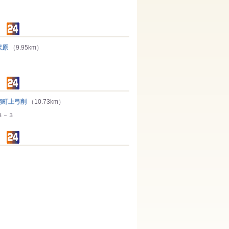
沢原
（9.95km）
町上弓削
（10.73km）
８－３