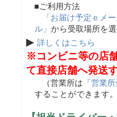
■ご利用方法
「お届け予定ｅメー
ル」
から受取場所を
▶
詳しくはこちら
※コンビニ等の店
て直接店舗へ発送
（営業所は
「営業所
することができます