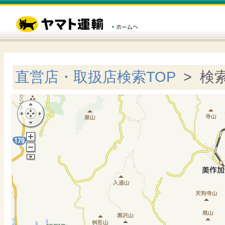
直営店・取扱店検索TOP
> 検