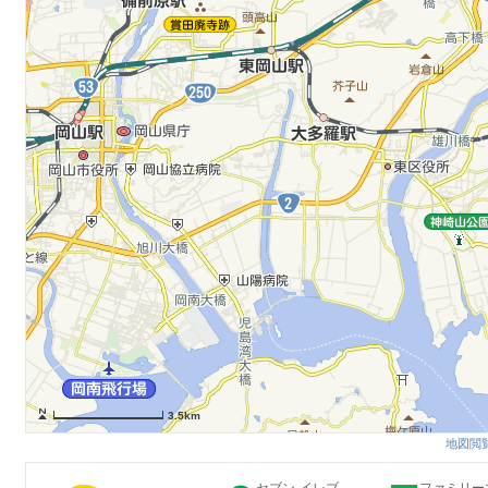
3.5km
地図閲