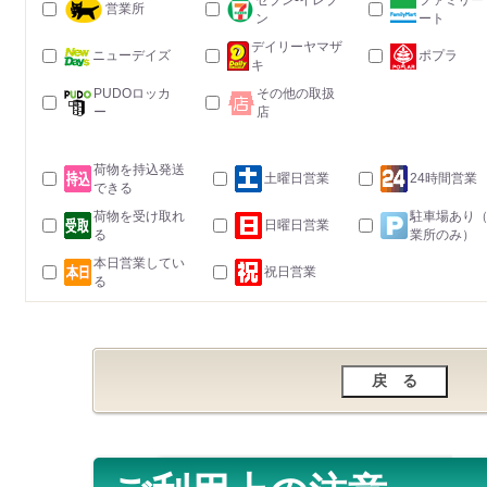
セブン-イレブ
ファミリー
営業所
ン
ート
デイリーヤマザ
ニューデイズ
ポプラ
キ
PUDOロッカ
その他の取扱
ー
店
荷物を持込発送
土曜日営業
24時間営業
できる
荷物を受け取れ
駐車場あり
日曜日営業
る
業所のみ）
本日営業してい
祝日営業
る