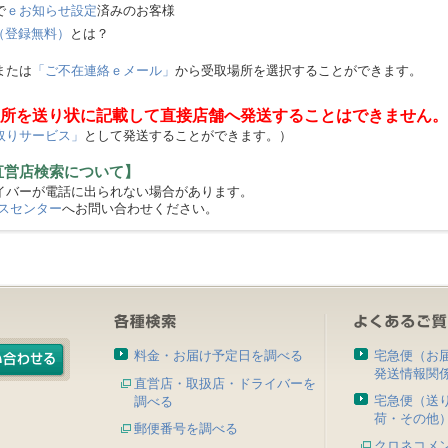
で
ｅお知らせ設定
済みのお客様
（登録無料）
とは？
または
「ご不在連絡ｅメール」
から受取場所を選択することができます。
所を送り状に記載して直接店舗へ発送することはできません。
取りサービス」
として発送することができます。）
直営店検索について】
バーが電話に出られない場合があります。
スセンター
へお問い合わせください。
料金・お届け予定日を調べる
宅急便（お
発送情報関
直営店・取扱店・ドライバーを
宅急便（送
調べる
荷・その他
郵便番号を調べる
クロネコメ