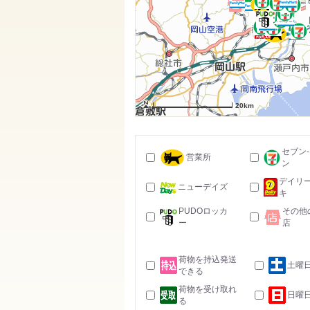
20km
セブン
営業所
ン
デイリ
ニューデイズ
キ
PUDOロッカ
その他
ー
店
荷物を持込発送
土曜
できる
荷物を受け取れ
日曜
る