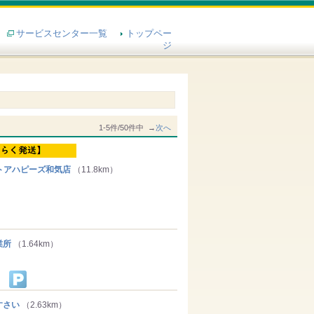
サービスセンター一覧
トップペー
ジ
1-5件/50件中 →
次へ
トアハピーズ和気店
（11.8km）
業所
（1.64km）
すさい
（2.63km）