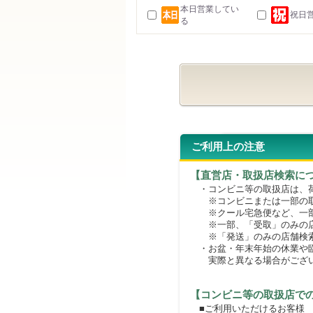
本日営業してい
祝日
る
ご利用上の注意
【直営店・取扱店検索に
・コンビニ等の取扱店は、荷
※コンビニまたは一部の取扱
※クール宅急便など、一部
※一部、「受取」のみの店
※「発送」のみの店舗検索
・お盆・年末年始の休業や臨
実際と異なる場合がござ
【コンビニ等の取扱店で
■ご利用いただけるお客様