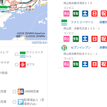
岡山県赤磐市周匝６７６
コンビニ
ファミリーマート 赤磐
岡山県 赤磐市沢原１３０－１
コンビニ
©2026 ZENRIN DataCom
地図データ©2026 ZENRIN
地図閲覧規約
セブンイレブン 赤磐
-イレブ
ファミリーマ
岡山県赤磐市松木５０１－１
ート
コンビニ
ーヤマザ
ポプラ
の取扱
日営業
24時間営業
駐車場あり（営
日営業
業所のみ）