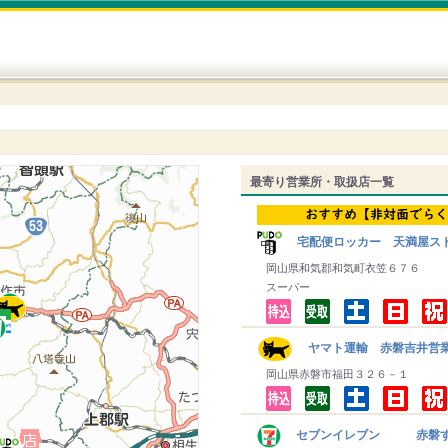
最寄り営業所・取扱店一覧
宅配便ロッカー 天満屋ス
岡山県和気郡和気町衣笠６７６
スーパー
ヤマト運輸 赤磐吉井営
岡山県赤磐市福田３２６－１
セブンイレブン 赤磐