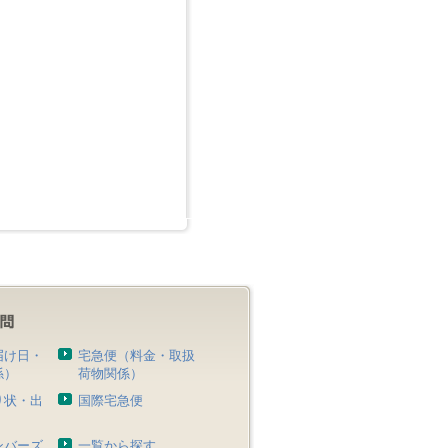
届け日・
宅急便（料金・取扱
係）
荷物関係）
り状・出
国際宅急便
）
ンバーズ
一覧から探す