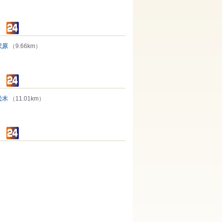
沢原
（9.66km）
松木
（11.01km）