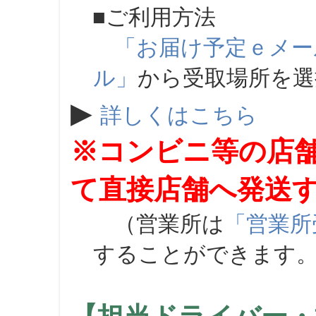
■ご利用方法
「お届け予定ｅメー
ル」
から受取場所を
▶
詳しくはこちら
※コンビニ等の店
て直接店舗へ発送
（営業所は
「営業所
することができます