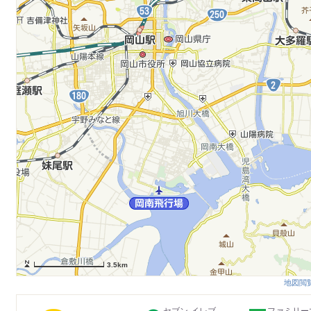
3.5km
地図閲