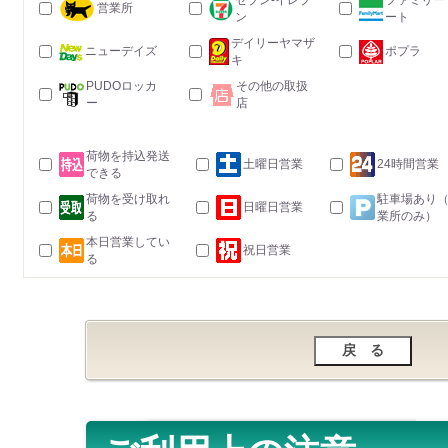
セブン-イレブ
ファミリー
営業所
ン
ート
デイリーヤマザ
ニューデイズ
ポプラ
キ
PUDOロッカ
その他の取扱
ー
店
荷物を持込発送
土曜日営業
24時間営業
できる
荷物を受け取れ
駐車場あり
日曜日営業
る
業所のみ）
本日営業してい
祝日営業
る