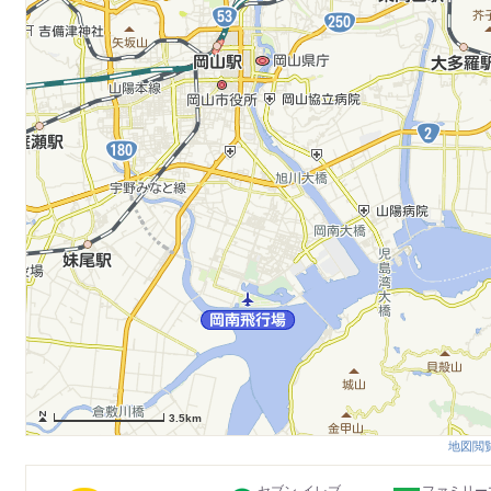
3.5km
地図閲