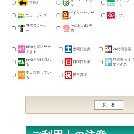
セブン-イレブ
ファミリー
営業所
ン
ート
デイリーヤマザ
ニューデイズ
ポプラ
キ
PUDOロッカ
その他の取扱
ー
店
荷物を持込発送
土曜日営業
24時間営業
できる
荷物を受け取れ
駐車場あり
日曜日営業
る
業所のみ）
本日営業してい
祝日営業
る