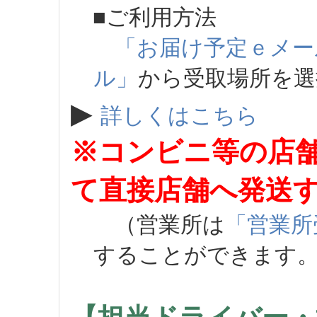
■ご利用方法
「お届け予定ｅメー
ル」
から受取場所を
▶
詳しくはこちら
※コンビニ等の店
て直接店舗へ発送
（営業所は
「営業所
することができます