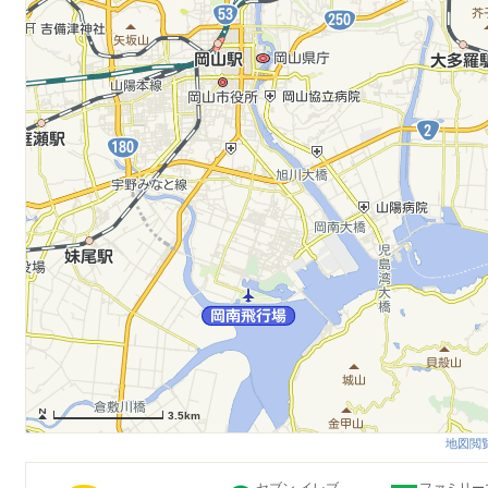
3.5km
地図閲