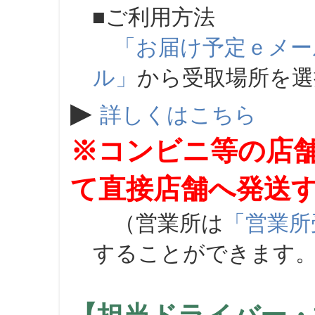
■ご利用方法
「お届け予定ｅメー
ル」
から受取場所を
▶
詳しくはこちら
※コンビニ等の店
て直接店舗へ発送
（営業所は
「営業所
することができます