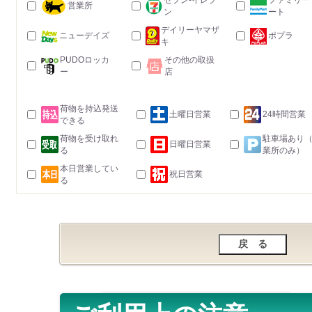
セブン-イレブ
ファミリー
営業所
ン
ート
デイリーヤマザ
ニューデイズ
ポプラ
キ
PUDOロッカ
その他の取扱
ー
店
荷物を持込発送
土曜日営業
24時間営業
できる
荷物を受け取れ
駐車場あり
日曜日営業
る
業所のみ）
本日営業してい
祝日営業
る