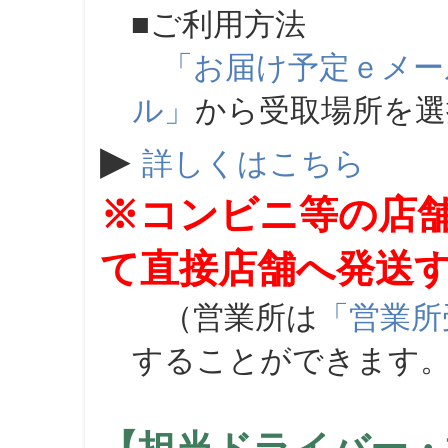
■ご利用方法
「お届け予定ｅメー
ル」
から受取場所を
▶
詳しくはこちら
※コンビニ等の店
て直接店舗へ発送
（営業所は
「営業所
することができます