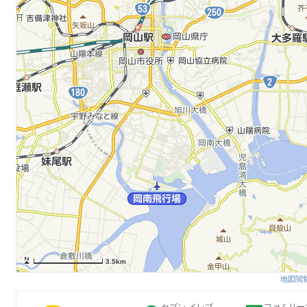
3.5km
地図閲