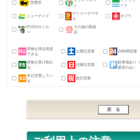
セブン-イレブ
ファミリー
営業所
ン
ート
デイリーヤマザ
ニューデイズ
ポプラ
キ
PUDOロッカ
その他の取扱
ー
店
荷物を持込発送
土曜日営業
24時間営業
できる
荷物を受け取れ
駐車場あり
日曜日営業
る
業所のみ）
本日営業してい
祝日営業
る