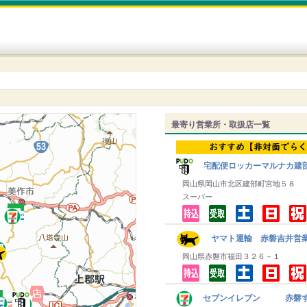
最寄り営業所・取扱店一覧
宅配便ロッカーマルナカ建
岡山県岡山市北区建部町宮地５８
スーパー
ヤマト運輸 赤磐吉井営
岡山県赤磐市福田３２６－１
セブンイレブン 赤磐