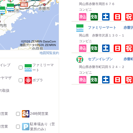
岡山県赤磐市周匝６７６
コンビニ
ファミリーマート 赤磐
岡山県 赤磐市沢原１３０－１
コンビニ
©2026 ZENRIN DataCom
地図データ©2026 ZENRIN
地図閲覧規約
セブンイレブン 赤磐
-イレブ
ファミリーマ
岡山県赤磐市町苅田５２４－２
ート
コンビニ
ーヤマザ
ポプラ
の取扱
日営業
24時間営業
駐車場あり（営
日営業
業所のみ）