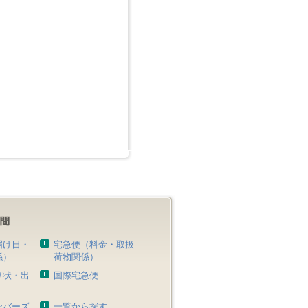
届け日・
宅急便（料金・取扱
係）
荷物関係）
り状・出
国際宅急便
）
ンバーズ
一覧から探す