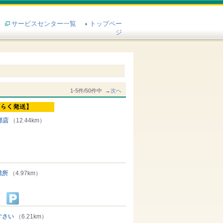
サービスセンター一覧
トップペー
ジ
1-5件/50件中 →
次へ
部店
（12.44km）
業所
（4.97km）
すさい
（6.21km）