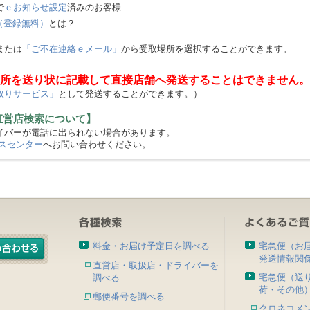
で
ｅお知らせ設定
済みのお客様
（登録無料）
とは？
または
「ご不在連絡ｅメール」
から受取場所を選択することができます。
所を送り状に記載して直接店舗へ発送することはできません。
取りサービス」
として発送することができます。）
直営店検索について】
バーが電話に出られない場合があります。
スセンター
へお問い合わせください。
料金・お届け予定日を調べる
宅急便（お
発送情報関
直営店・取扱店・ドライバーを
宅急便（送
調べる
荷・その他
郵便番号を調べる
クロネコメ