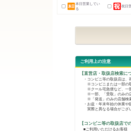
本日営業してい
祝日
る
ご利用上の注意
【直営店・取扱店検索に
・コンビニ等の取扱店は、荷
※コンビニまたは一部の取扱
※クール宅急便など、一部
※一部、「受取」のみの店
※「発送」のみの店舗検索
・お盆・年末年始の休業や臨
実際と異なる場合がござ
【コンビニ等の取扱店で
■ご利用いただけるお客様