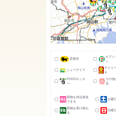
20km
セブン
営業所
ン
デイリ
ニューデイズ
キ
PUDOロッカ
その他
ー
店
荷物を持込発送
土曜
できる
荷物を受け取れ
日曜
る