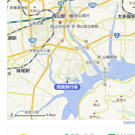
3.5km
地図閲