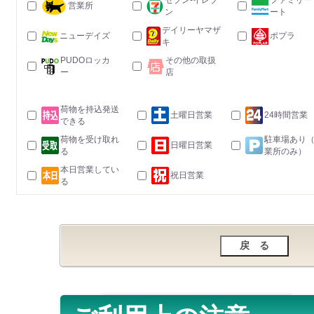
セブン-イレブ
ファミリー
営業所
ン
ート
デイリーヤマザ
ニューデイズ
ポプラ
キ
PUDOロッカ
その他の取扱
ー
店
荷物を持込発送
土曜日営業
24時間営業
できる
荷物を受け取れ
駐車場あり
日曜日営業
る
業所のみ）
本日営業してい
祝日営業
る