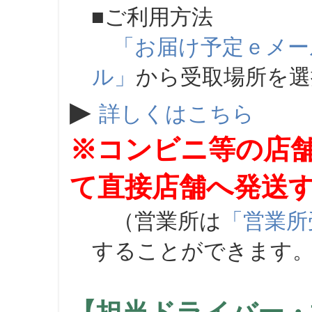
■ご利用方法
「お届け予定ｅメー
ル」
から受取場所を
▶
詳しくはこちら
※コンビニ等の店
て直接店舗へ発送
（営業所は
「営業所
することができます