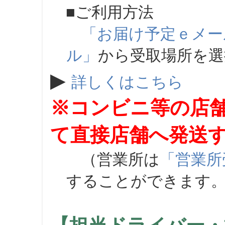
■ご利用方法
「お届け予定ｅメー
ル」
から受取場所を
▶
詳しくはこちら
※コンビニ等の店
て直接店舗へ発送
（営業所は
「営業所
することができます