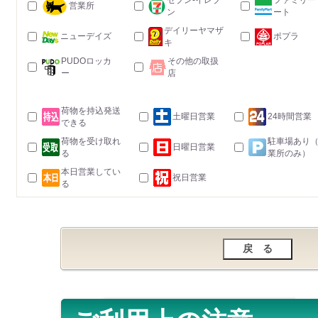
セブン-イレブ
ファミリー
営業所
ン
ート
デイリーヤマザ
ニューデイズ
ポプラ
キ
PUDOロッカ
その他の取扱
ー
店
荷物を持込発送
土曜日営業
24時間営業
できる
荷物を受け取れ
駐車場あり
日曜日営業
る
業所のみ）
本日営業してい
祝日営業
る