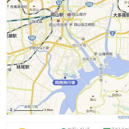
3.5km
地図閲