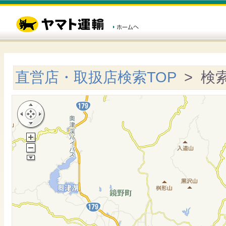
直営店・取扱店検索TOP
> 検