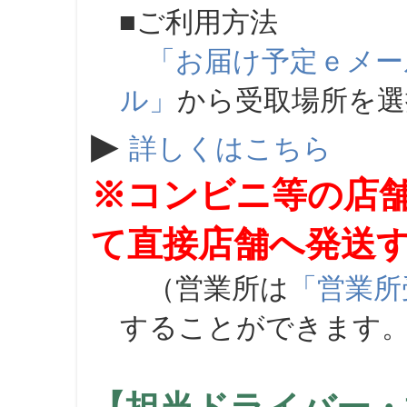
■ご利用方法
「お届け予定ｅメー
ル」
から受取場所を
▶
詳しくはこちら
※コンビニ等の店
て直接店舗へ発送
（営業所は
「営業所
することができます