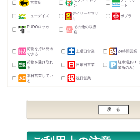
セブン-イレブ
ファミリー
営業所
ン
ート
デイリーヤマザ
ニューデイズ
ポプラ
キ
PUDOロッカ
その他の取扱
ー
店
荷物を持込発送
土曜日営業
24時間営業
できる
荷物を受け取れ
駐車場あり
日曜日営業
る
業所のみ）
本日営業してい
祝日営業
る