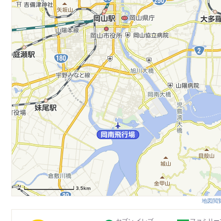
3.5km
地図閲