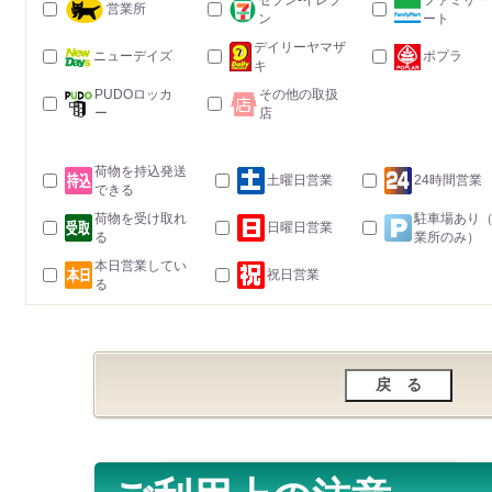
セブン-イレブ
ファミリー
営業所
ン
ート
デイリーヤマザ
ニューデイズ
ポプラ
キ
PUDOロッカ
その他の取扱
ー
店
荷物を持込発送
土曜日営業
24時間営業
できる
荷物を受け取れ
駐車場あり
日曜日営業
る
業所のみ）
本日営業してい
祝日営業
る