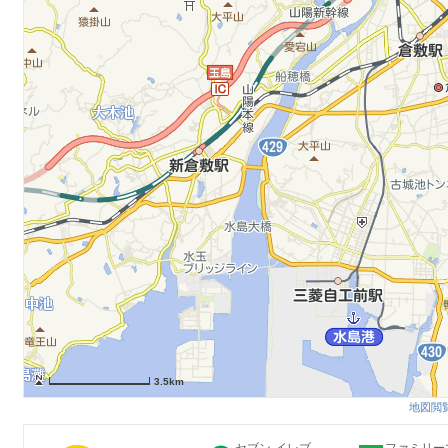
3.5km
地図閲