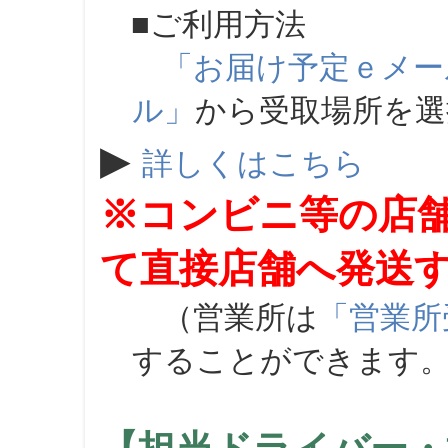
■ご利用方法
「お届け予定ｅメー
ル」
から受取場所を
▶
詳しくはこちら
※コンビニ等の店
て直接店舗へ発送
（営業所は
「営業所
することができます