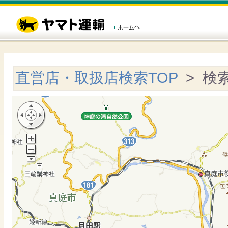
直営店・取扱店検索TOP
> 検