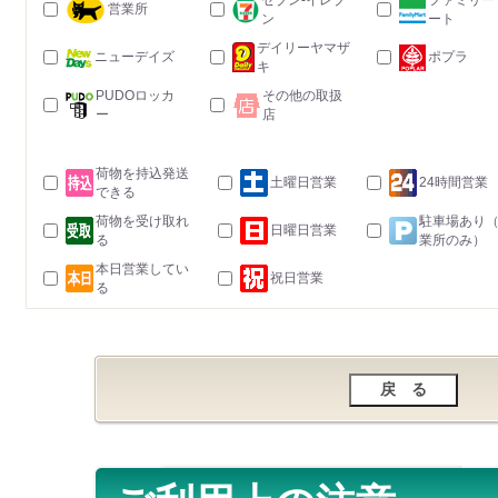
セブン-イレブ
ファミリー
営業所
ン
ート
デイリーヤマザ
ニューデイズ
ポプラ
キ
PUDOロッカ
その他の取扱
ー
店
荷物を持込発送
土曜日営業
24時間営業
できる
荷物を受け取れ
駐車場あり
日曜日営業
る
業所のみ）
本日営業してい
祝日営業
る