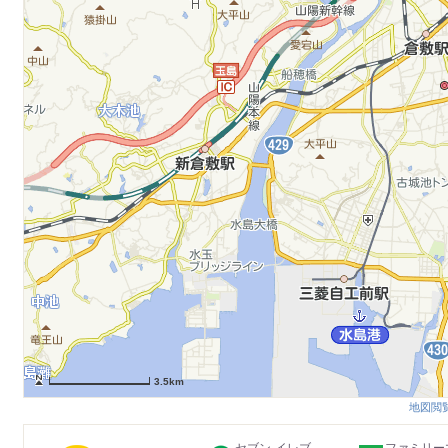
3.5km
地図閲