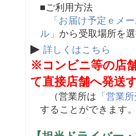
■ご利用方法
「お届け予定ｅメー
ル」
から受取場所を
▶
詳しくはこちら
※コンビニ等の店
て直接店舗へ発送
（営業所は
「営業所
することができます