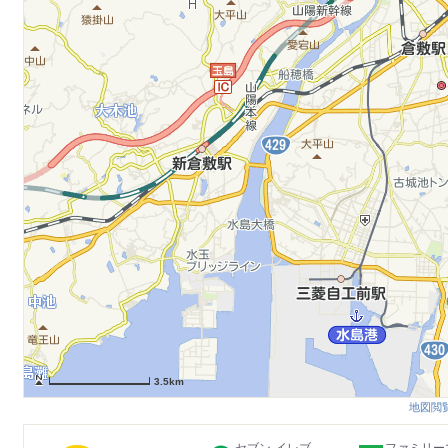
3.5km
地図閲