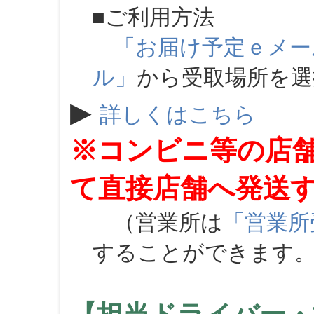
■ご利用方法
「お届け予定ｅメー
ル」
から受取場所を
▶
詳しくはこちら
※コンビニ等の店
て直接店舗へ発送
（営業所は
「営業所
することができます