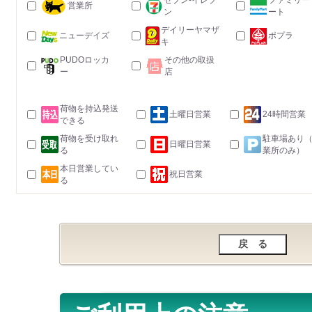
セブン-イレブ
ファミリー
営業所
ン
ート
デイリーヤマザ
ニューデイズ
ポプラ
キ
PUDOロッカ
その他の取扱
ー
店
荷物を持込発送
土曜日営業
24時間営業
できる
荷物を受け取れ
駐車場あり
日曜日営業
る
業所のみ）
本日営業してい
祝日営業
る