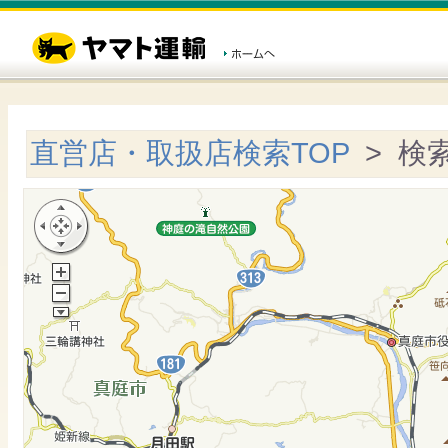
直営店・取扱店検索TOP
> 検