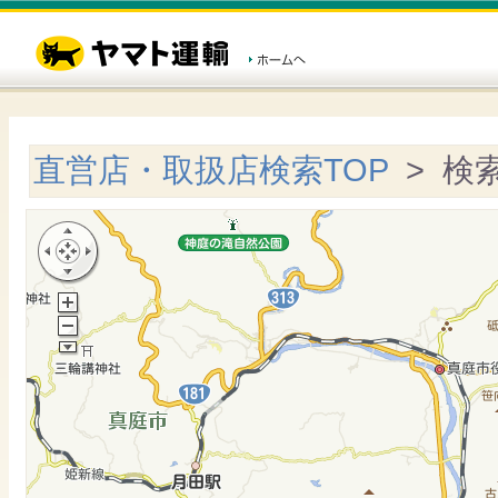
直営店・取扱店検索TOP
> 検