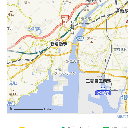
3.5km
地図閲