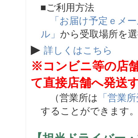
■ご利用方法
「お届け予定ｅメー
ル」
から受取場所を
▶
詳しくはこちら
※コンビニ等の店
て直接店舗へ発送
（営業所は
「営業所
することができます