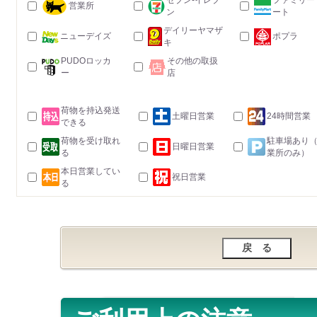
セブン-イレブ
ファミリー
営業所
ン
ート
デイリーヤマザ
ニューデイズ
ポプラ
キ
PUDOロッカ
その他の取扱
ー
店
荷物を持込発送
土曜日営業
24時間営業
できる
荷物を受け取れ
駐車場あり
日曜日営業
る
業所のみ）
本日営業してい
祝日営業
る