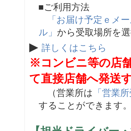
■ご利用方法
「お届け予定ｅメー
ル」
から受取場所を
▶
詳しくはこちら
※コンビニ等の店
て直接店舗へ発送
（営業所は
「営業所
することができます