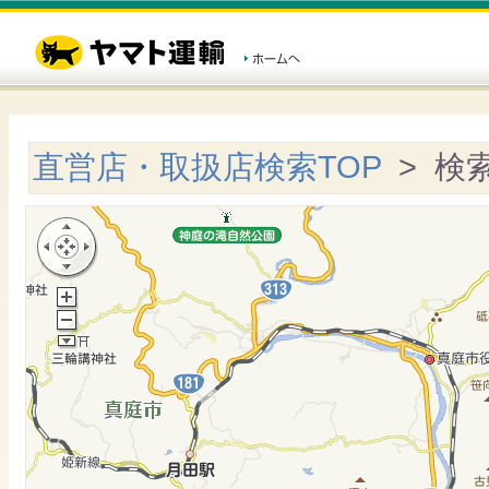
直営店・取扱店検索TOP
> 検