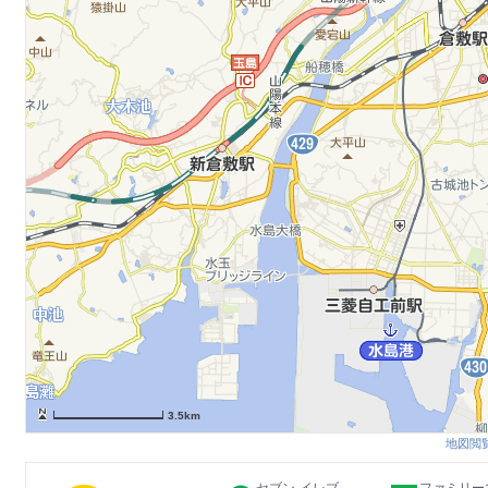
3.5km
地図閲