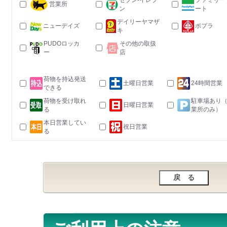
セブン-イレブ
ファミリー
営業所
ン
ート
デイリーヤマザ
ニューデイズ
ポプラ
キ
PUDOロッカ
その他の取扱
ー
店
荷物を持込発送
土曜日営業
24時間営業
できる
荷物を受け取れ
駐車場あり
日曜日営業
る
業所のみ）
本日営業してい
祝日営業
る