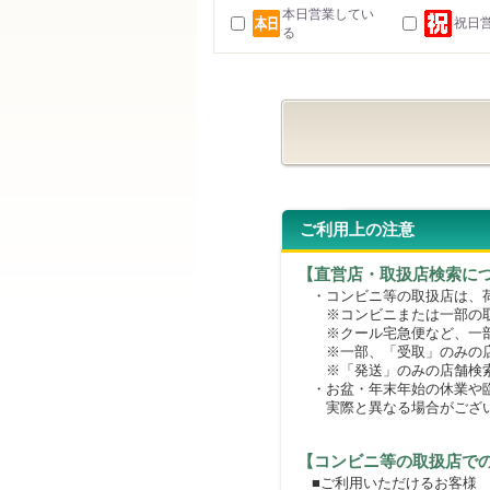
本日営業してい
祝日
る
ご利用上の注意
【直営店・取扱店検索に
・コンビニ等の取扱店は、荷
※コンビニまたは一部の取扱
※クール宅急便など、一部
※一部、「受取」のみの店
※「発送」のみの店舗検索
・お盆・年末年始の休業や臨
実際と異なる場合がござ
【コンビニ等の取扱店で
■ご利用いただけるお客様