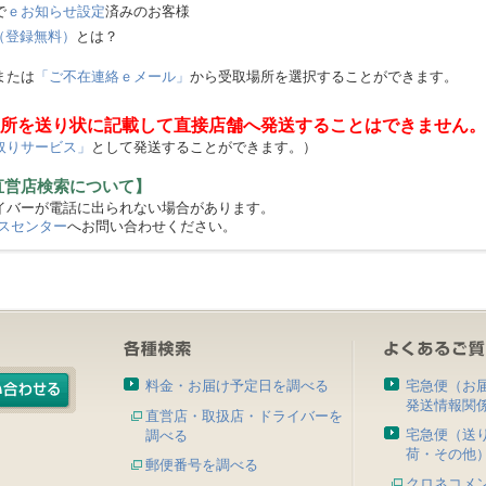
で
ｅお知らせ設定
済みのお客様
（登録無料）
とは？
または
「ご不在連絡ｅメール」
から受取場所を選択することができます。
所を送り状に記載して直接店舗へ発送することはできません。
取りサービス」
として発送することができます。）
直営店検索について】
バーが電話に出られない場合があります。
スセンター
へお問い合わせください。
料金・お届け予定日を調べる
宅急便（お
発送情報関
直営店・取扱店・ドライバーを
宅急便（送
調べる
荷・その他
郵便番号を調べる
クロネコメ