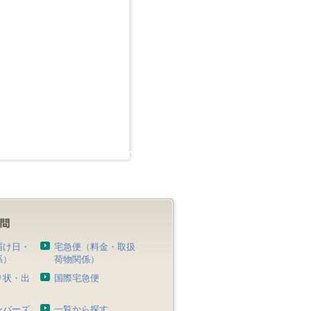
届け日・
宅急便（料金・取扱
係）
荷物関係）
り状・出
国際宅急便
）
ンバーズ
一覧から探す