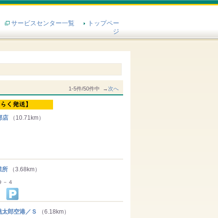
サービスセンター一覧
トップペー
ジ
1-5件/50件中 →
次へ
部店
（10.71km）
業所
（3.68km）
９－４
太郎空港／Ｓ
（6.18km）