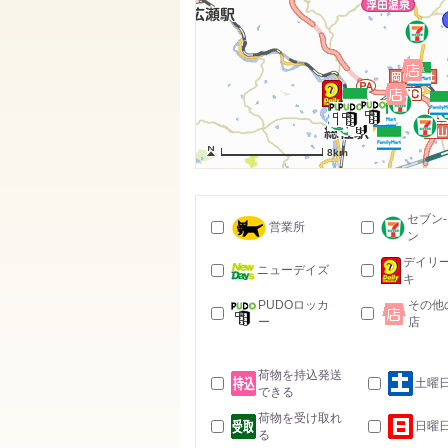
8km
セブン
営業所
ン
デイリ
ニューデイズ
キ
PUDOロッカ
その他
ー
店
荷物を持込発送
土曜
できる
荷物を受け取れ
日曜
る