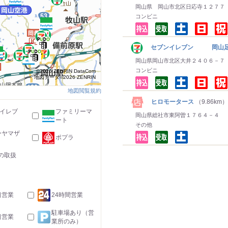
岡山県 岡山市北区日応寺１２７７
コンビニ
セブンイレブン 岡山足
岡山県岡山市北区大井２４０６－７
コンビニ
©2026 ZENRIN DataCom
地図データ©2026 ZENRIN
地図閲覧規約
ヒロモータース
（9.86km）
-イレブ
ファミリーマ
岡山県総社市東阿曽１７６４－４
ート
その他
ーヤマザ
ポプラ
の取扱
日営業
24時間営業
駐車場あり（営
日営業
業所のみ）