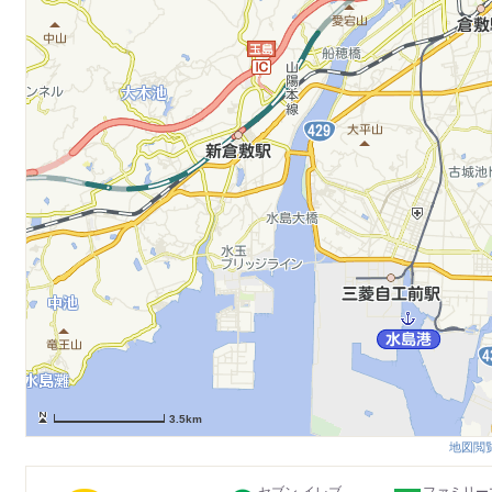
3.5km
地図閲