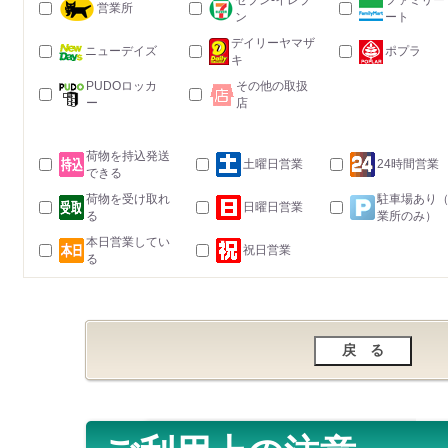
セブン-イレブ
ファミリー
営業所
ン
ート
デイリーヤマザ
ニューデイズ
ポプラ
キ
PUDOロッカ
その他の取扱
ー
店
荷物を持込発送
土曜日営業
24時間営業
できる
荷物を受け取れ
駐車場あり
日曜日営業
る
業所のみ）
本日営業してい
祝日営業
る