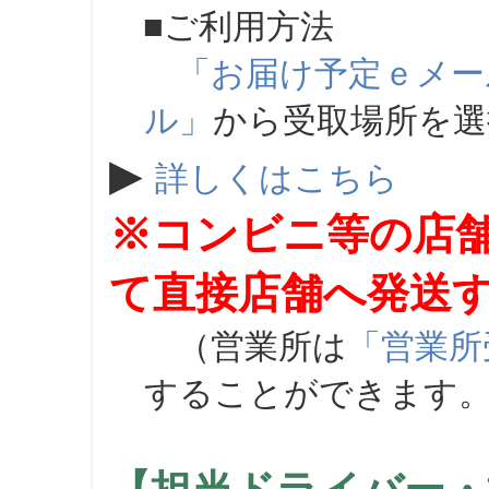
■ご利用方法
「お届け予定ｅメー
ル」
から受取場所を
▶
詳しくはこちら
※コンビニ等の店
て直接店舗へ発送
（営業所は
「営業所
することができます