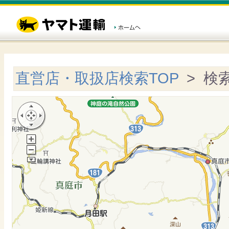
直営店・取扱店検索TOP
> 検