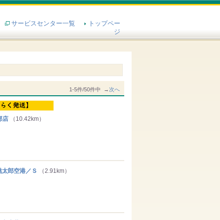
サービスセンター一覧
トップペー
ジ
1-5件/50件中 →
次へ
部店
（10.42km）
太郎空港／Ｓ
（2.91km）