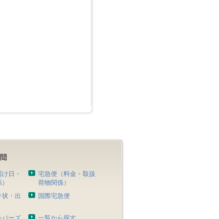
届け日・
宅急便（料金・取扱
係）
荷物関係）
り状・出
国際宅急便
）
ンバーズ
一覧から探す