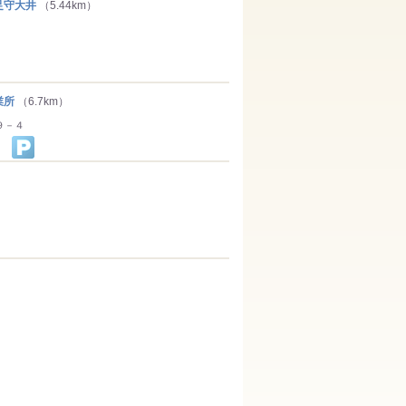
守大井
（5.44km）
業所
（6.7km）
９－４