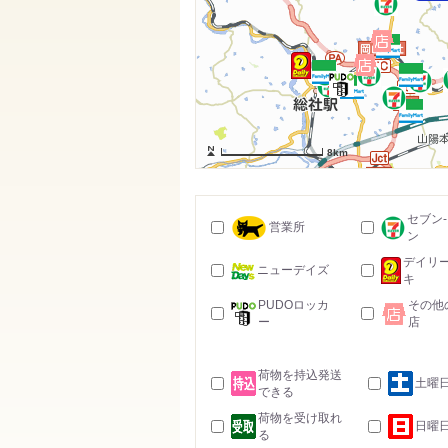
8km
セブン
営業所
ン
デイリ
ニューデイズ
キ
PUDOロッカ
その他
ー
店
荷物を持込発送
土曜
できる
荷物を受け取れ
日曜
る