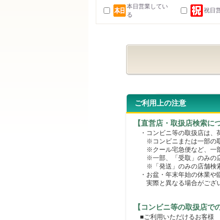
本日営業してい
祝日
る
ご利用上の注意
【直営店・取扱店検索に
・コンビニ等の取扱店は、荷
※コンビニまたは一部の取扱
※クール宅急便など、一部
※一部、「受取」のみの店
※「発送」のみの店舗検索
・お盆・年末年始の休業や臨
実際と異なる場合がござ
【コンビニ等の取扱店で
■ご利用いただけるお客様