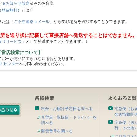
で
ｅお知らせ設定
済みのお客様
（登録無料）
とは？
または
「ご不在連絡ｅメール」
から受取場所を選択することができます。
所を送り状に記載して直接店舗へ発送することはできません。
取りサービス」
として発送することができます。）
直営店検索について】
バーが電話に出られない場合があります。
スセンター
へお問い合わせください。
料金・お届け予定日を調べる
宅急便（お
発送情報関
直営店・取扱店・ドライバーを
宅急便（送
調べる
荷・その他
郵便番号を調べる
クロネコメ