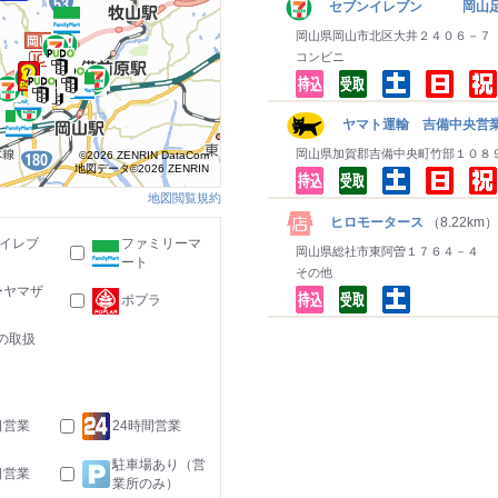
セブンイレブン 岡山足
岡山県岡山市北区大井２４０６－７
コンビニ
ヤマト運輸 吉備中央営
岡山県加賀郡吉備中央町竹部１０８
©2026 ZENRIN DataCom
地図データ©2026 ZENRIN
地図閲覧規約
ヒロモータース
（8.22km）
-イレブ
ファミリーマ
岡山県総社市東阿曽１７６４－４
ート
その他
ーヤマザ
ポプラ
の取扱
日営業
24時間営業
駐車場あり（営
日営業
業所のみ）