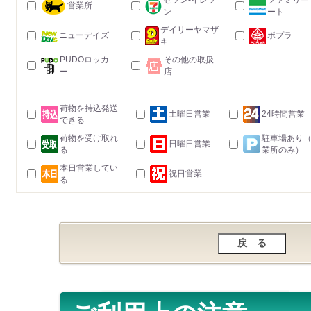
セブン-イレブ
ファミリー
営業所
ン
ート
デイリーヤマザ
ニューデイズ
ポプラ
キ
PUDOロッカ
その他の取扱
ー
店
荷物を持込発送
土曜日営業
24時間営業
できる
荷物を受け取れ
駐車場あり
日曜日営業
る
業所のみ）
本日営業してい
祝日営業
る