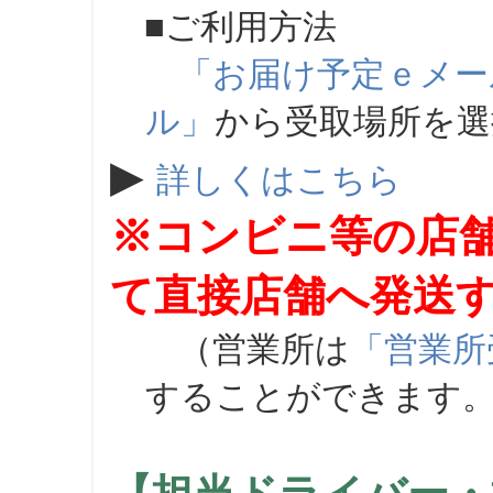
■ご利用方法
「お届け予定ｅメー
ル」
から受取場所を
▶
詳しくはこちら
※コンビニ等の店
て直接店舗へ発送
（営業所は
「営業所
することができます