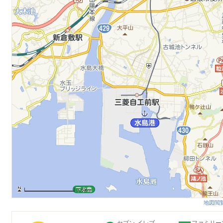
3.5km
地図閲