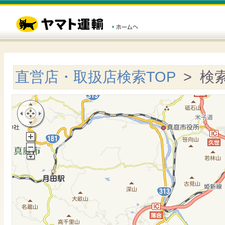
直営店・取扱店検索TOP
> 検