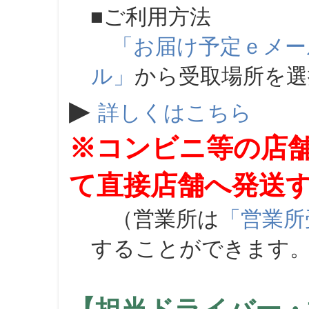
■ご利用方法
「お届け予定ｅメー
ル」
から受取場所を
▶
詳しくはこちら
※コンビニ等の店
て直接店舗へ発送
（営業所は
「営業所
することができます