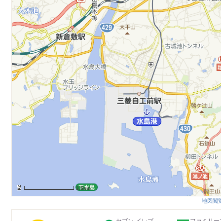
3.5km
地図閲