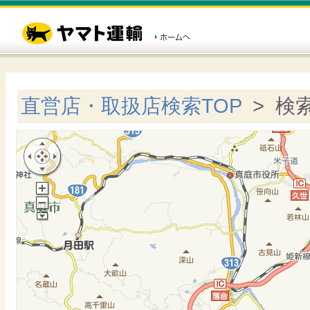
直営店・取扱店検索TOP
> 検