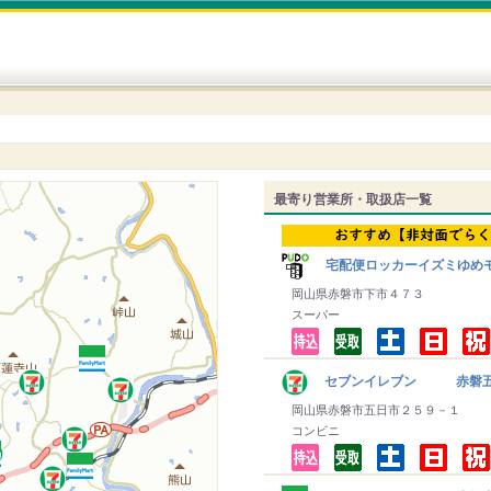
最寄り営業所・取扱店一覧
宅配便ロッカーイズミゆめ
岡山県赤磐市下市４７３
スーパー
セブンイレブン 赤磐
岡山県赤磐市五日市２５９－１
コンビニ