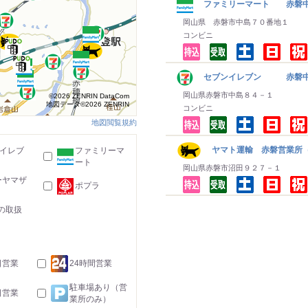
ファミリーマート 赤磐
岡山県 赤磐市中島７０番地１
コンビニ
セブンイレブン 赤磐
岡山県赤磐市中島８４－１
©2026 ZENRIN DataCom
地図データ©2026 ZENRIN
コンビニ
地図閲覧規約
ヤマト運輸 赤磐営業所（
-イレブ
ファミリーマ
ート
岡山県赤磐市沼田９２７－１
ーヤマザ
ポプラ
の取扱
日営業
24時間営業
駐車場あり（営
日営業
業所のみ）