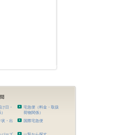
届け日・
宅急便（料金・取扱
係）
荷物関係）
り状・出
国際宅急便
）
ンバーズ
一覧から探す