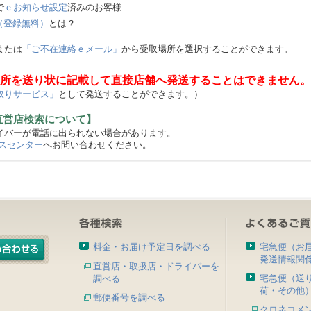
で
ｅお知らせ設定
済みのお客様
（登録無料）
とは？
または
「ご不在連絡ｅメール」
から受取場所を選択することができます。
所を送り状に記載して直接店舗へ発送することはできません。
取りサービス」
として発送することができます。）
直営店検索について】
バーが電話に出られない場合があります。
スセンター
へお問い合わせください。
料金・お届け予定日を調べる
宅急便（お
発送情報関
直営店・取扱店・ドライバーを
宅急便（送
調べる
荷・その他
郵便番号を調べる
クロネコメ