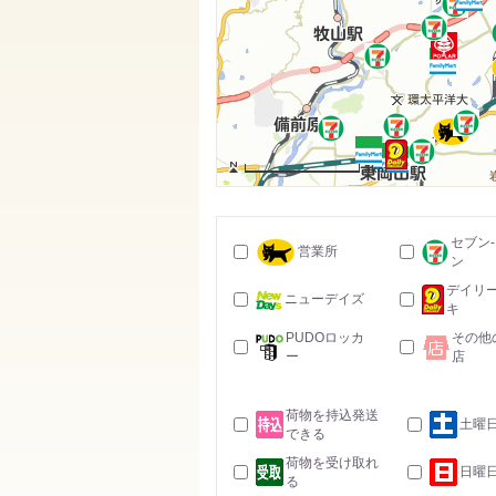
5km
セブン
営業所
ン
デイリ
ニューデイズ
キ
PUDOロッカ
その他
ー
店
荷物を持込発送
土曜
できる
荷物を受け取れ
日曜
る