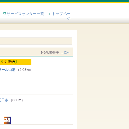
サービスセンター一覧
トップペー
ジ
1-5件/50件中 →
次へ
モール山陽
（2.03km）
五日市
（860m）