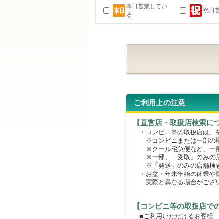
本日営業してい
祝日
る
ご利用上の注意
【直営店・取扱店検索に
・コンビニ等の取扱店は、荷
※コンビニまたは一部の取扱
※クール宅急便など、一部
※一部、「受取」のみの店
※「発送」のみの店舗検索
・お盆・年末年始の休業や臨
実際と異なる場合がござ
【コンビニ等の取扱店で
■ご利用いただけるお客様