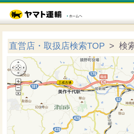
直営店・取扱店検索TOP
> 検