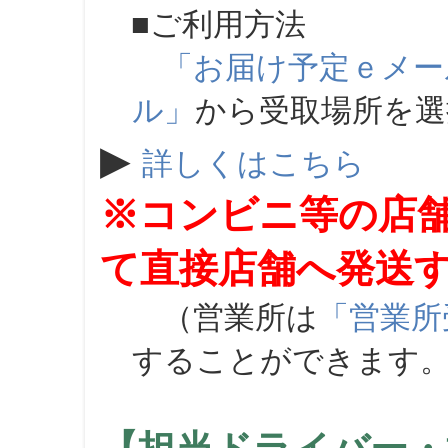
■ご利用方法
「お届け予定ｅメー
ル」
から受取場所を
▶
詳しくはこちら
※コンビニ等の店
て直接店舗へ発送
（営業所は
「営業所
することができます