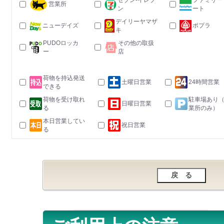
セブン-イレブ
ファミリー
営業所
ン
ート
デイリーヤマザ
ニューデイズ
ポプラ
キ
PUDOロッカ
その他の取扱
ー
店
荷物を持込発送
土曜日営業
24時間営業
できる
荷物を受け取れ
駐車場あり
日曜日営業
る
業所のみ）
本日営業してい
祝日営業
る