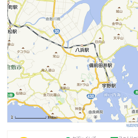
3.5km
地図閲